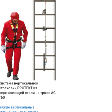
Система вертикальной
страховки PROTEKT из
нержавеющей стали на тросе AC
360
Гибкие вертикальные