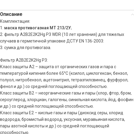
Описание
Комплектация:
1.
маска противогазная МТ 213/2У
;
2. фильтр A2B2E2K2Hg P3 WDR (10 лет хранения) для тяжелых
случаев в герметичной упаковке ДСТУ EN 136-2003:
3. сумка для противогаза.
Фильтр A2B2E2K2Hg P3:
Класс защиты А2 – защита от органических газов и пара с
температурой кипения более 65°С (ксилол, циклогексан, бензол,
толуол, нитробензол, ацетонитрил, тетраэтилсвинец, фурфурол,
фенол и др.) со средней поглощающей способностью.
Класс защиты В2 – неорганические газы и пары (хлор, фтор, бром,
сероуглерод, хлорциан, галогены, синильная кислота, йод, фосфин
и др.) со средней поглощающей способностью.
Класс защиты Е2 – кислые газы и пары (диоксид серы, хлорид
водорода, бромистый водород, уксусная, муравьиная кислота,
пары азотной кислоты и др.) со средней поглощающей
способностью.