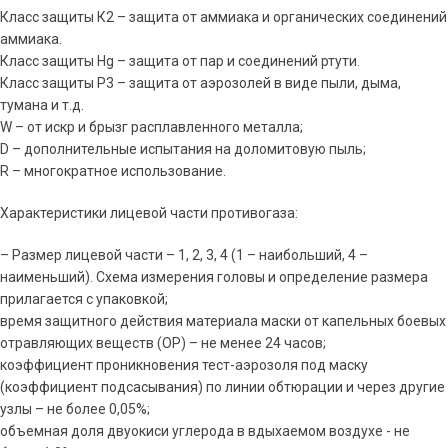
Класс защиты К2 – защита от аммиака и органических соединений
аммиака.
Класс защиты Hg – защита от пар и соединений ртути.
Класс защиты Р3 – защита от аэрозолей в виде пыли, дыма,
тумана и т.д.
W – от искр и брызг расплавленного металла;
D – дополнительные испытания на доломитовую пыль;
R – многократное использование.
Характеристики лицевой части противогаза:
– Размер лицевой части – 1, 2, 3, 4 (1 – наибольший, 4 –
наименьший). Схема измерения головы и определение размера
прилагается с упаковкой;
время защитного действия материала маски от капельных боевых
отравляющих веществ (ОР) – не менее 24 часов;
коэффициент проникновения тест-аэрозоля под маску
(коэффициент подсасывания) по линии обтюрации и через другие
узлы – не более 0,05%;
объемная доля двуокиси углерода в вдыхаемом воздухе - не