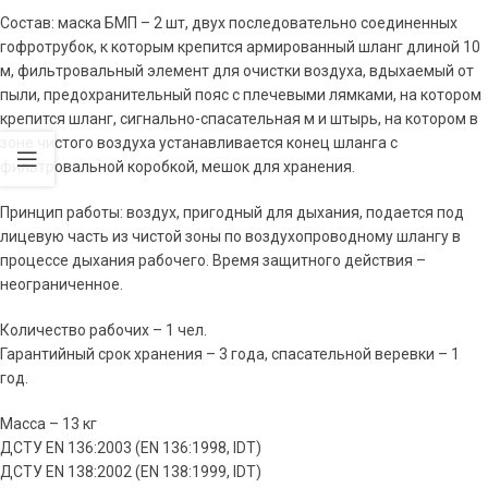
Состав: маска БМП – 2 шт, двух последовательно соединенных
гофротрубок, к которым крепится армированный шланг длиной 10
м, фильтровальный элемент для очистки воздуха, вдыхаемый от
пыли, предохранительный пояс с плечевыми лямками, на котором
крепится шланг, сигнально-спасательная м и штырь, на котором в
зоне чистого воздуха устанавливается конец шланга с
фильтровальной коробкой, мешок для хранения.
Принцип работы: воздух, пригодный для дыхания, подается под
лицевую часть из чистой зоны по воздухопроводному шлангу в
процессе дыхания рабочего. Время защитного действия –
неограниченное.
Количество рабочих – 1 чел.
Гарантийный срок хранения – 3 года, спасательной веревки – 1
год.
Масса – 13 кг
ДСТУ EN 136:2003 (EN 136:1998, IDT)
ДСТУ EN 138:2002 (EN 138:1999, IDT)