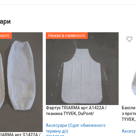
ари
ності
Немає в наявності
Фартух TRIARMA арт.А1422A /
Бахіли
тканина TYVEK, DuPont/
з прот
TYVEK,
Аксесуари (Одяг обмеженого
терміну дії)
Аксесу
IARMA арт.S1422A /