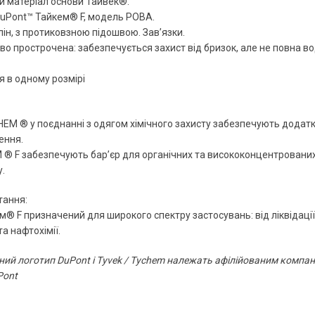
й матеріал основи Тайвек®.
DuPont™ Тайкем® F, модель POBA.
ін, з протиковзною підошвою. Зав’язки.
во прострочена: забезпечується захист від бризок, але не повна в
 в одному розмірі
EM ® у поєднанні з одягом хімічного захисту забезпечують додатк
ення.
® F забезпечують бар’єр для органічних та висококонцентрованих н
.
тання:
® F призначений для широкого спектру застосувань: від ліквідації
а нафтохімії.
ий логотип DuPont і Tyvek / Tychem належать афілійованим компані
Pont