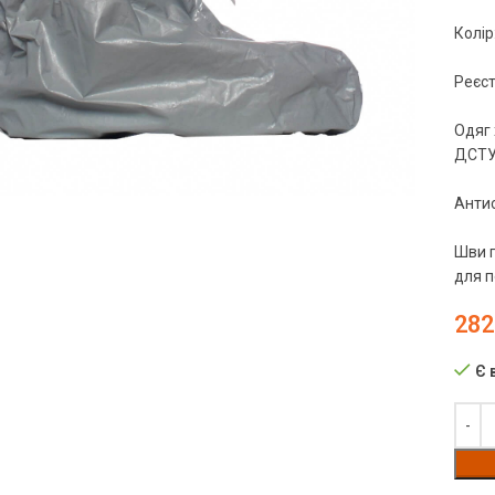
Колір:
Реєст
Одяг 
чить
ДСТУ 
Антис
Шви п
для п
282
Є 