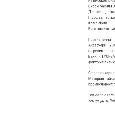
на високоміцни
Високі бахили 
Довжина до кол
Підошва частко
Колір сірий.
Виготовляються
Призначення:
Аксесуари TYCH
на ризик зараж
Бахили TYCHEM 
факторів ризику
Сфера викорис
Матеріал Тайкем
промисловості т
DuPont™, овальн
Автор фото: Du