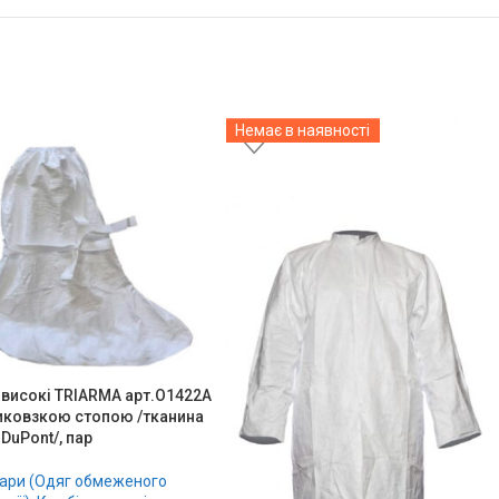
Немає в наявності
 високі TRIARMA арт.О1422A
иковзкою стопою /тканина
 DuPont/, пар
ари (Одяг обмеженого