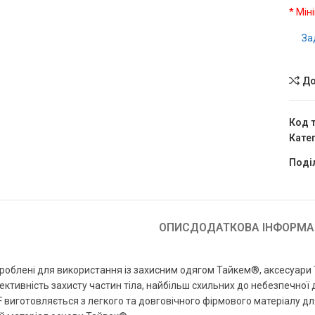
* Мін
За
До
Код 
Катег
Поді
ОПИС
ДОДАТКОВА ІНФОРМА
роблені для використання із захисним одягом Тайкем®, аксесуари Т
тивність захисту частин тіла, найбільш схильних до небезпечної ді
 виготовляється з легкого та довговічного фірмового матеріалу д