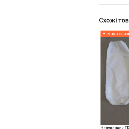
Схожі тов
Немає в наяв
Нарукавник TR