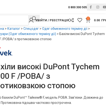
0 800 300 505
0
УВІЙТИ / РЕЄСТРАЦІЯ
0.00
ГР
вна
>
Каталог
>
Спецодяг
>
Одяг обмеженого терміну дії
>
уари (Одяг обмеженого терміну дії)
>
Бахіли високі DuPont Tychem
F /POBA/ з протиковзкою стопою
хіли високі DuPont Tychem
00 F /POBA/ з
ротиковзкою стопою
і бахили DuPont™ Тайкем® F, модель POBA. Зав’язки. Довжина до
. Протиковзна підошва частково прострочена.