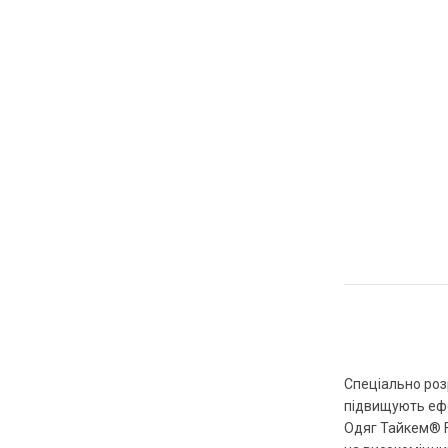
Спеціально роз
підвищують ефек
Одяг Тайкем® F