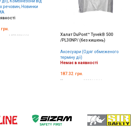
 дії)
,
Комбінезони від
их речовин
,
Новинки
MA
аявності
грн.
Халат DuPont™ Tyvek® 500
вару:
MED001661
/PL30NP/ (без кишень)
ТИ В КОШИК
Аксесуари (Одяг обмеженого
терміну дії)
Немає в наявності
187.32
грн.
Код товару:
000011644
ОБЕРІТЬ ОПЦІЇ