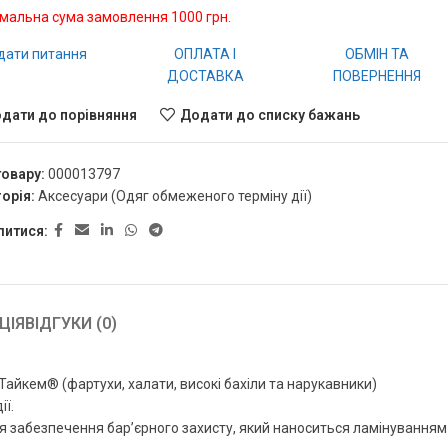
імальна сума замовлення 1000 грн.
дати питання
ОПЛАТА І
ОБМІН ТА
ДОСТАВКА
ПОВЕРНЕННЯ
дати до порівняння
Додати до списку бажань
товару:
000013797
орія:
Аксесуари (Одяг обмеженого терміну дії)
литися:
ЦІЯ
ВІДГУКИ (0)
айкем® (фартухи, халати, високі бахіли та нарукавники)
ї.
ля забезпечення бар’єрного захисту, який наноситься ламінуванням