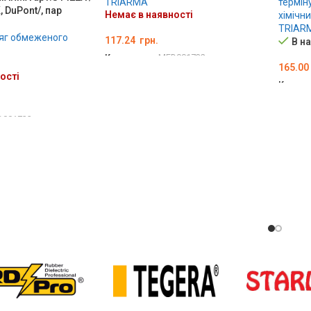
TRIARMA
терміну
 DuPont/, пар
Немає в наявності
хімічн
TRIAR
яг обмеженого
117.24
грн.
В н
Код товару:
MED001732
165.00
ості
ДЕТАЛЬНО
Код то
ДОДА
D001733