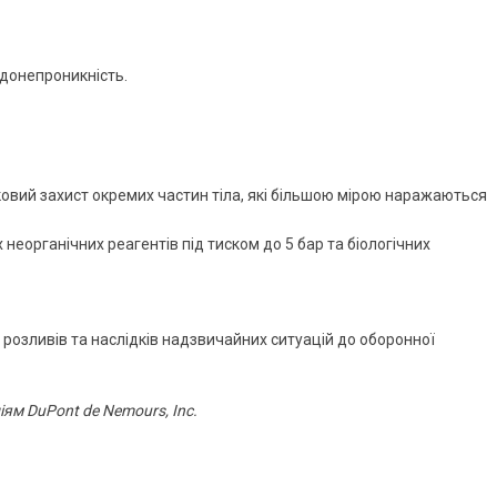
одонепроникність.
овий захист окремих частин тіла, які більшою мірою наражаються
еорганічних реагентів під тиском до 5 бар та біологічних
 розливів та наслідків надзвичайних ситуацій до оборонної
ям DuPont de Nemours, Inc.