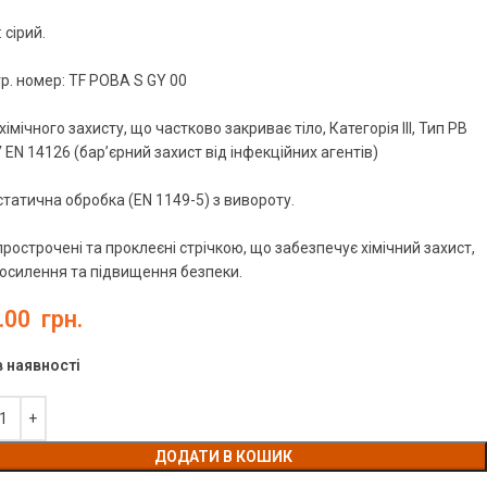
 сірий.
р. номер: TF POBA S GY 00
хімічного захисту, що частково закриває тіло, Категорія III, Тип PB
EN 14126 (бар’єрний захист від інфекційних агентів)
татична обробка (EN 1149-5) з вивороту.
рострочені та проклеєні стрічкою, що забезпечує хімічний захист,
осилення та підвищення безпеки.
.00
грн.
в наявності
ДОДАТИ В КОШИК