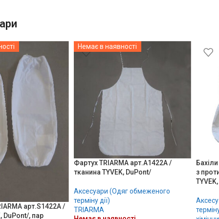
ари
ності
Немає в наявності
Фартух TRIARMA арт.А1422A /
Бахіли
тканина TYVEK, DuPont/
з прот
TYVEK,
Аксесуари (Одяг обмеженого
терміну дії)
Аксесу
IARMA арт.S1422A /
TRIARMA
терміну
 DuPont/, пар
Немає в наявності