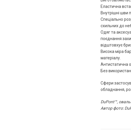
Виготовляються
Еластична встав
Внутрішні шви 
Спеціально роз
схильних до неб
Одяг та аксесу
поєднання захис
відштовхує бриз
Висока міра ба
матеріалу.
Антистатична о
Без використан
Сфери застосув
обладнання, ро
DuPont™, овальн
Автор фото: Du