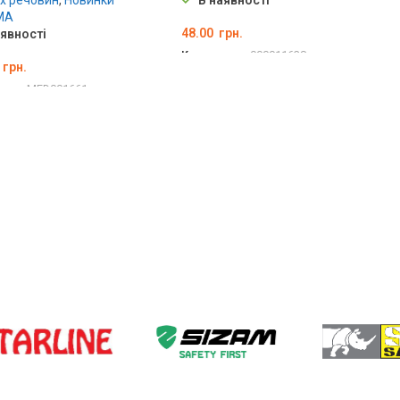
их речовин
,
Новинки
В наявності
MA
48.00
грн.
аявності
Код товару:
000011638
грн.
ДОДАТИ В КОШИК
вару:
MED001661
ТИ В КОШИК