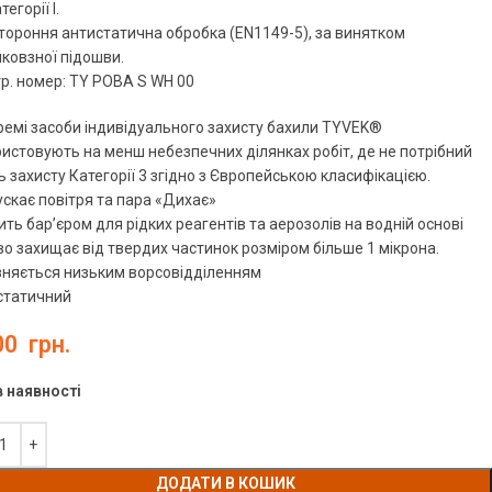
тегорії I.
ороння антистатична обробка (EN1149-5), за винятком
ковзної підошви.
р. номер: TY POBA S WH 00
ремі засоби індивідуального захисту бахили TYVEK®
истовують на менш небезпечних ділянках робіт, де не потрібний
ь захисту Категорії 3 згідно з Європейською класифікацією.
скає повітря та пара «Дихає»
ть бар’єром для рідких реагентів та аерозолів на водній основі
о захищає від твердих частинок розміром більше 1 мікрона.
зняється низьким ворсовідділенням
статичний
00
грн.
в наявності
ДОДАТИ В КОШИК