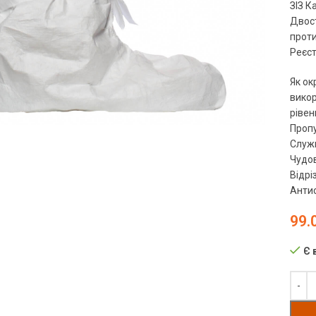
ЗІЗ Ка
Двост
проти
Реєст
Як ок
чить
викор
рівен
Пропу
Служи
Чудов
Відрі
Анти
99.
Є 