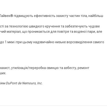
Тайвек® підвищують ефективність захисту частин тіла, найбільш
сті за технологією швидкого кручення та забезпечують чудове
чий матеріал, що проникається для повітря та водяної пари, але
м до 1 мкм і при цьому надзвичайно низьке ворсовиділення самого
ахист, утилізація/переробка свинцю та азбесту, ремонт
ших.
ям DuPont de Nemours, Inc.