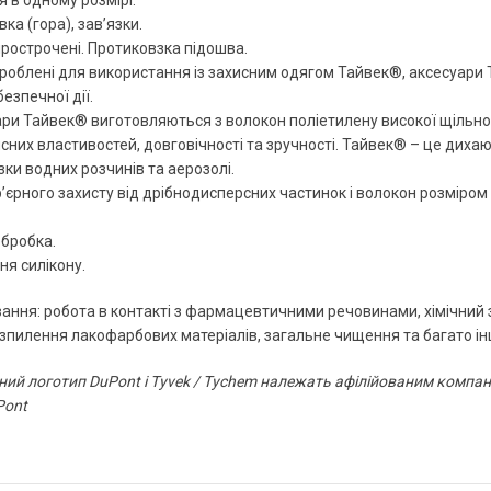
 в одному розмірі.
ка (гора), зав’язки.
прострочені. Протиковзка підошва.
роблені для використання із захисним одягом Тайвек®, аксесуари 
езпечної дії.
ари Тайвек® виготовляються з волокон поліетилену високої щільно
них властивостей, довговічності та зручності. Тайвек® – це дихаю
ки водних розчинів та аерозолі.
р’єрного захисту від дрібнодисперсних частинок і волокон розміро
бробка.
ня силікону.
ання: робота в контакті з фармацевтичними речовинами, хімічний з
зпилення лакофарбових матеріалів, загальне чищення та багато ін
ий логотип DuPont і Tyvek / Tychem належать афілійованим компані
Pont