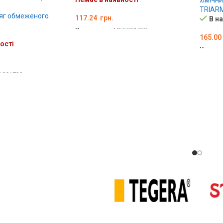
хімічн
TRIAR
яг обмеженого
117.24
грн.
В н
Код товару:
MED001732
165.00
ості
ДЕТАЛЬНО
Код то
ДОДА
D001733