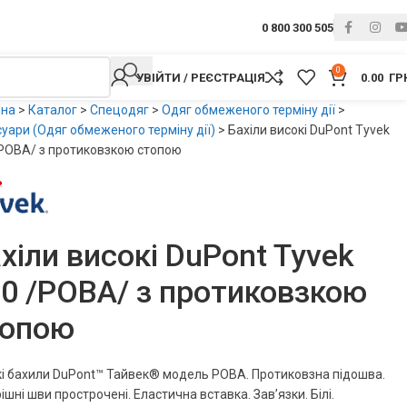
0 800 300 505
0
УВІЙТИ / РЕЄСТРАЦІЯ
0.00
ГР
вна
>
Каталог
>
Спецодяг
>
Одяг обмеженого терміну дії
>
уари (Одяг обмеженого терміну дії)
>
Бахіли високі DuPont Tyvek
POBA/ з протиковзкою стопою
хіли високі DuPont Tyvek
0 /POBA/ з протиковзкою
топою
і бахили DuPont™ Тайвек® модель POBA. Протиковзна підошва.
ішні шви прострочені. Еластична вставка. Зав’язки. Білі.