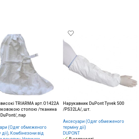
 високі TRIARMA арт.О1422A
Нарукавник DuPont Tyvek 500
иковзкою стопою /тканина
/PS32LA/, шт.
 DuPont/, пар
Аксесуари (Одяг обмеженого
ари (Одяг обмеженого
терміну дії)
 дії)
,
Комбінезони від
DUPONT