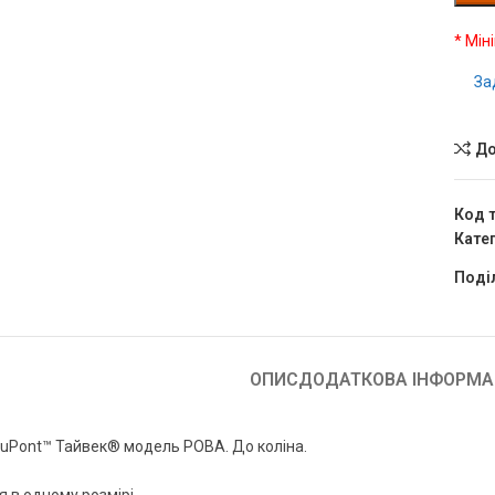
* Мін
За
До
Код 
Катег
Поді
ОПИС
ДОДАТКОВА ІНФОРМА
DuPont™ Тайвек® модель POBA. До коліна.