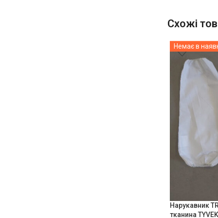
Схожі тов
Немає в наяв
Нарукавник TR
тканина TYVEK,