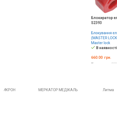
Блокиратор е
S2393
Блокування ел
(MASTER LOCK
Master lock
В наявності
660.00
грн.
Код товару:
000
ДОДАТИ В К