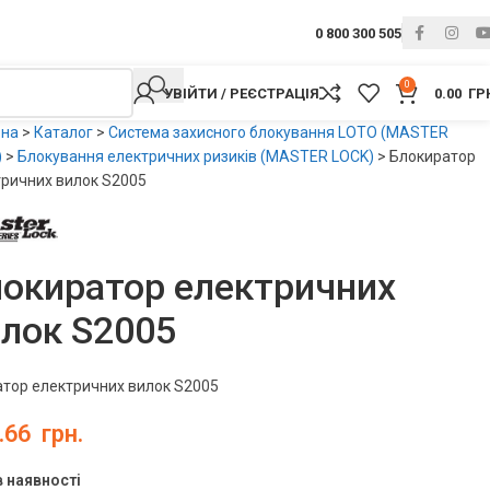
0 800 300 505
0
УВІЙТИ / РЕЄСТРАЦІЯ
0.00
ГР
вна
>
Каталог
>
Система захисного блокування LOTO (MASTER
)
>
Блокування електричних ризиків (MASTER LOCK)
>
Блокиратор
ричних вилок S2005
окиратор електричних
лок S2005
тор електричних вилок S2005
.66
грн.
в наявності