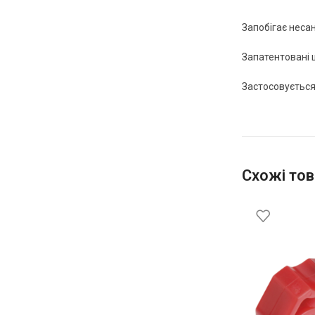
Запобігає неса
Запатентовані ш
Застосовується
Схожі тов