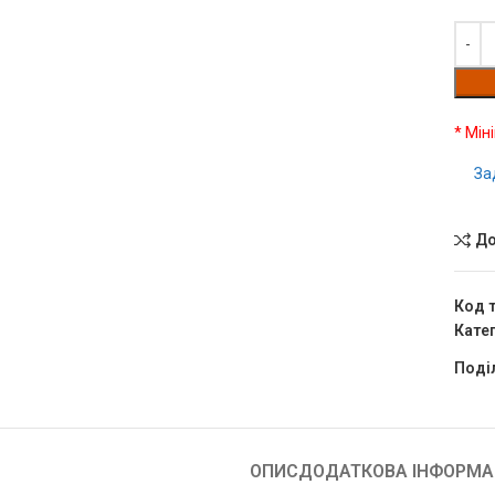
* Мін
За
До
Код 
Катег
Поді
ОПИС
ДОДАТКОВА ІНФОРМА