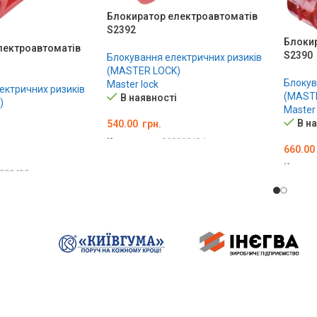
Блокиратор електроавтоматів
S2392
Блоки
лектроавтоматів
S2390
Блокування електричних ризиків
(MASTER LOCK)
Блокув
Master lock
ектричних ризиків
(MAST
В наявності
)
Master 
В н
540.00
грн.
Код товару:
000009434
660.00
ДОДАТИ В КОШИК
Код то
009435
ДОДА
ОШИК