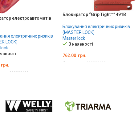
Блокиратор “Grip Tight™” 491B
ратор електроавтоматів
Блокування електричних ризиків
(MASTER LOCK)
ання електричних ризиків
Master lock
ER LOCK)
В наявності
lock
аявності
762.00
грн.
Код товару:
000009428
грн.
ДОДАТИ В КОШИК
вару:
000009432
ТИ В КОШИК