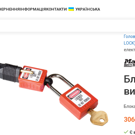
ОВЕРНЕННЯ
ІНФОРМАЦІЯ
КОНТАКТИ
УКРАЇНСЬКА
Голо
LOCK
елект
Бл
ви
Блока
306
чить
Є 