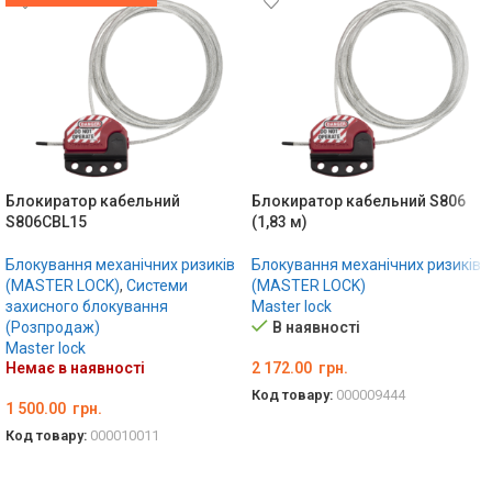
Блокиратор кабельний
Блокиратор кабельний S806
S806CBL15
(1,83 м)
Блокування механічних ризиків
Блокування механічних ризиків
(MASTER LOCK)
,
Системи
(MASTER LOCK)
захисного блокування
Master lock
(Розпродаж)
В наявності
Master lock
Немає в наявності
2 172.00
грн.
Код товару:
000009444
1 500.00
грн.
ДОДАТИ В КОШИК
Код товару:
000010011
ДЕТАЛЬНО