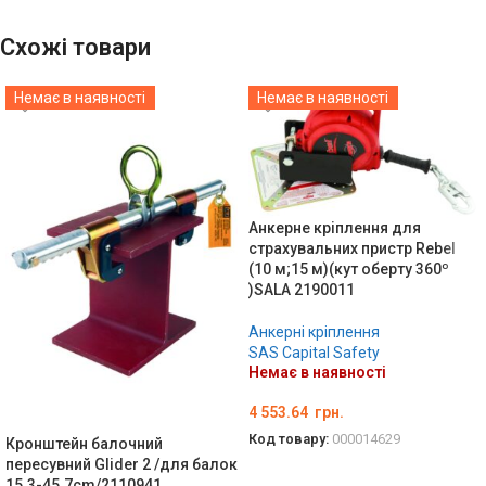
Схожі товари
Немає в наявності
Немає в наявності
Анкерне кріплення для
страхувальних пристр Rebel
(10 м;15 м)(кут оберту 360º
)SALA 2190011
Анкерні кріплення
SAS Capital Safety
Немає в наявності
4 553.64
грн.
Код товару:
000014629
Кронштейн балочний
пересувний Glider 2 /для балок
ДЕТАЛЬНО
15.3-45.7cm/2110941