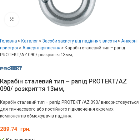
Увеличить
Головна
>
Каталог
>
Засоби захисту від падіння з висоти
>
Анкерні
пристрої
>
Анкерні кріплення
>
Карабін сталевий тип – рапід
PROTEKT/AZ 090/ розкриття 13мм,
Карабін сталевий тип – рапід PROTEKT/AZ
090/ розкриття 13мм,
Карабін сталевий тип – рапід PROTEKT /AZ 090/ використовується
для тимчасового або постійного підключення окремих
компонентів обмежувачів падіння.
289.74
грн.
Є в наявності