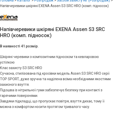
Головна
>
Каталог
>
Розпродаж
>
Засоби захисту ніг (Розпродаж)
>
Напівчеревики шкіряні EXENA Assen S3 SRC HRO (комп. підносок)
Напівчеревики шкіряні EXENA Assen S3 SRC
HRO (комп. підносок)
В наявності 41 розмір.
Шкіряні черевики з композитним підноском та кевларовою
устілкою
Клас захисту S3 SRC HRO
Сучасна, стилізована під кросівки модель Assen S3 SRC HRO серії
TOP SPORT, дуже зручна та наділена всіма необхідними якостями
захисного взуття.
Підошва із нітрильної гуми забезпечує безпеку при контакті з
гарячими поверхнями.
Завдяки підкладці, що пропускає повітря, взуття дихає, тому її
можна з комфортом носити протягом тривалого часу.