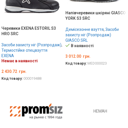
Напівчеревики шкіряні GIASCO
YORK S3 SRC
Черевики EXENA ESTORIL S3
Демісезонне взуття
,
Засоби
HRO SRC
захисту ніг (Розпродаж)
GIASCO SRL
Засоби захисту ніг (Розпродаж)
,
В наявності
Термостійке спецвзуття
EXENA
3 012.00
грн.
Немає в наявності
Код товару:
MED000023
ОБЕРІТЬ ОПЦІЇ
2 430.72
грн.
Код товару:
000019488
ОБЕРІТЬ ОПЦІЇ
НЕМАН