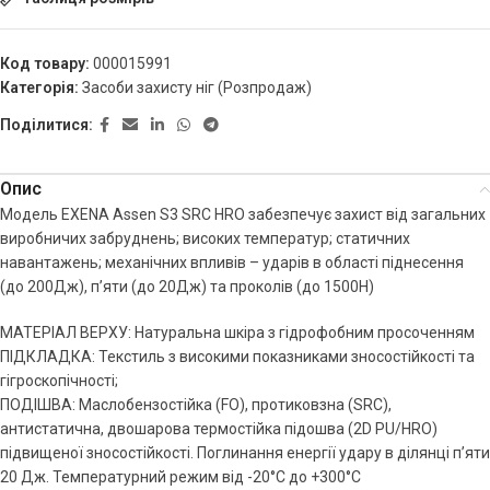
Код товару:
000015991
Категорія:
Засоби захисту ніг (Розпродаж)
Поділитися:
Опис
Модель EXENA Assen S3 SRC HRO забезпечує захист від загальних
виробничих забруднень; високих температур; статичних
навантажень; механічних впливів – ударів в області піднесення
(до 200Дж), п’яти (до 20Дж) та проколів (до 1500H)
МАТЕРІАЛ ВЕРХУ: Натуральна шкіра з гідрофобним просоченням
ПІДКЛАДКА: Текстиль з високими показниками зносостійкості та
гігроскопічності;
ПОДІШВА: Маслобензостійка (FO), протиковзна (SRС),
антистатична, двошарова термостійка підошва (2D PU/HRO)
підвищеної зносостійкості. Поглинання енергії удару в ділянці п’яти
20 Дж. Температурний режим від -20°С до +300°С