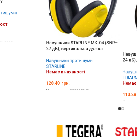
ку
отишумні
ості
Навушники STARLINE МК-04 (SNR–
015895
27 дБ), вертикальна дужка
Навуш
24 дБ)
Навушники протишумні
STARLINE
Навушн
Немає в наявності
TRIAR
Немає 
128.40
грн.
Код товару:
000015942
110.28
ДЕТАЛЬНО
Код то
ДЕТА