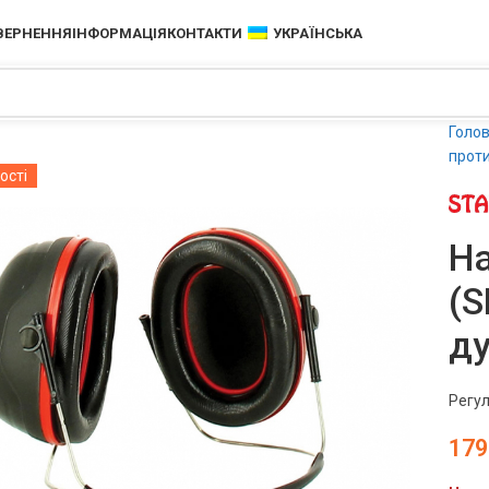
ОВЕРНЕННЯ
ІНФОРМАЦІЯ
КОНТАКТИ
УКРАЇНСЬКА
Голо
прот
ості
Н
(S
д
Регул
179