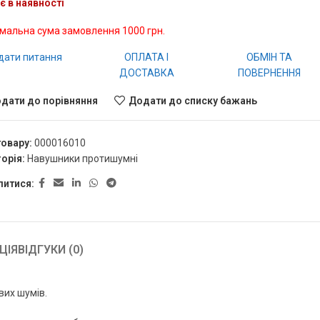
є в наявності
імальна сума замовлення 1000 грн.
дати питання
ОПЛАТА І
ОБМІН ТА
ДОСТАВКА
ПОВЕРНЕННЯ
дати до порівняння
Додати до списку бажань
товару:
000016010
орія:
Навушники протишумні
литися:
ЦІЯ
ВІДГУКИ (0)
вих шумів.