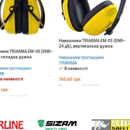
Навушники TRIARMA EM-03 (SNR–
24 дБ), вертикальна дужка
ники TRIARMA EM-05 (SNR–
, складна дужка
Навушники протишумні
TRIARMA
ики протишумні
В наявності
MA
в наявності
165.60
грн.
Код товару:
000009401
грн.
ДОДАТИ В КОШИК
вару:
000009402
ЛЬНО