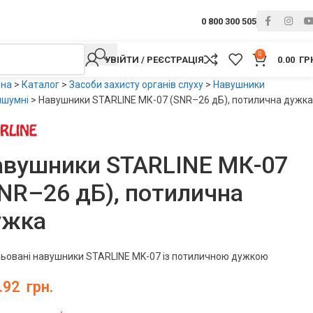
0 800 300 505
0
УВІЙТИ / РЕЄСТРАЦІЯ
0.00
ГР
вна
>
Каталог
>
Засоби захисту органів слуху
>
Навушники
ишумні
>
Навушники STARLINE МК-07 (SNR–26 дБ), потилична дужка
авушники STARLINE МК-07
NR–26 дБ), потилична
ужка
ьовані навушники STARLINE MK-07 із потиличною дужкою
.92
грн.