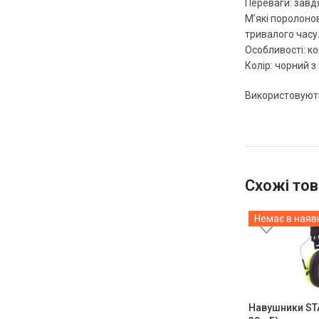
Переваги: завд
М’які поролоно
тривалого часу
Особливості: к
Колір: чорний 
Використовують
Схожі тов
Немає в наяв
Навушники ST