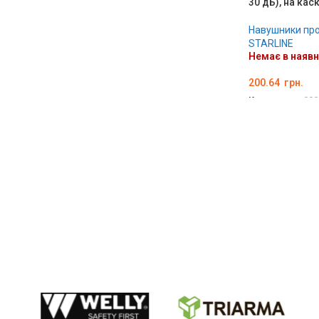
30 дБ), на кас
Навушники пр
STARLINE
Немає в наявн
200.64
грн.
Код товару:
000
ДЕТАЛЬНО