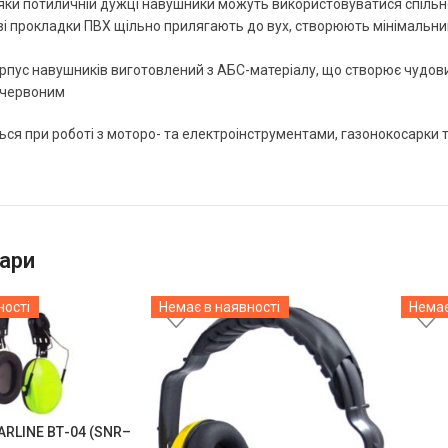
яки потиличній дужці навушники можуть використовуватися спільн
ві прокладки ПВХ щільно прилягають до вух, створюють мінімальн
.
орпус навушників виготовлений з АБС-матеріалу, що створює чудови
з червоним
ся при роботі з моторо- та електроінструментами, газонокосарки 
ари
ності
Немає в наявності
Немає
ARLINE ВТ-04 (SNR–