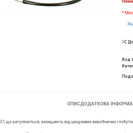
Нема
* Мін
чить
За
До
Код 
Катег
Поді
ОПИС
ДОДАТКОВА ІНФОРМА
7, що регулюються, захищають від шкідливих виробничих і побуто