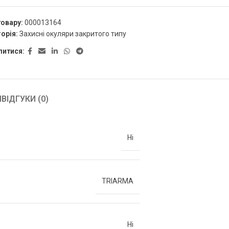
товару:
000013164
орія:
Захисні окуляри закритого типу
литися:
Я
ВІДГУКИ (0)
Ні
TRIARMA
Ні