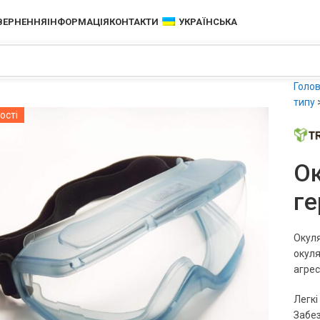
ОВЕРНЕННЯ
ІНФОРМАЦІЯ
КОНТАКТИ
УКРАЇНСЬКА
Голо
типу
ості
Ок
ге
Окуля
окуля
агрес
Легкі
Забез