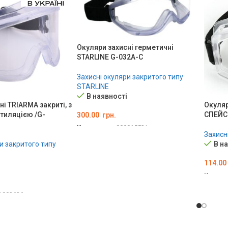
Окуляри захисні герметичні
STARLINE G-032A-C
Захисні окуляри закритого типу
STARLINE
В наявності
і TRIARMA закриті, з
Окуляр
тиляцією /G-
СПЕЙСЕ
300.00
грн.
Код товару:
000015531
Захисн
ДОДАТИ В КОШИК
и закритого типу
В н
114.00
Код то
ДОДА
D002626
ОШИК