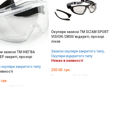
Окуляри захисні ТМ SIZAM SPORT
VISION /2850/ відкриті, прозорі
лінзи
Захисні окуляри закритого типу
,
и захисні ТМ ІНЕГВА
Окуляри відкритого типу
Р закриті, прозорі
Немає в наявності
і окуляри закритого типу
250.00
грн.
аявності
Код товару:
MED001278
грн.
ДЕТАЛЬНО
вару:
MED001991
ТИ В КОШИК