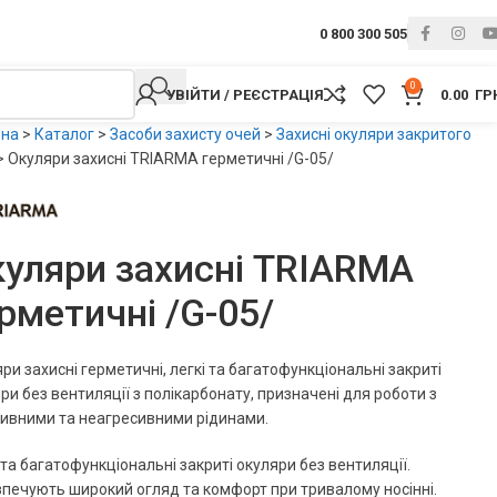
0 800 300 505
0
УВІЙТИ / РЕЄСТРАЦІЯ
0.00
ГР
вна
>
Каталог
>
Засоби захисту очей
>
Захисні окуляри закритого
>
Окуляри захисні TRIARMA герметичні /G-05/
уляри захисні TRIARMA
рметичні /G-05/
ри захисні герметичні, легкі та багатофункціональні закриті
ри без вентиляції з полікарбонату, призначені для роботи з
ивними та неагресивними рідинами.
 та багатофункціональні закриті окуляри без вентиляції.
печують широкий огляд та комфорт при тривалому носінні.