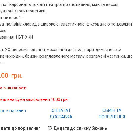
: полікарбонат з покриттям проти запотівання, мають високі
ударні характеристики.
ний клас 1.
а: полівінілхлорид з широкою, еластичною, фіксованою по довжині
кою.
вання: 1 ВТ 9 KN
и: УФ випромінювання, механічна дія, пил, пари, дим, сплески
ивних рідин, бризки розплавленого металу, розпечені частинки, що
ь.
.00
грн.
є в наявності
імальна сума замовлення 1000 грн.
дати питання
ОПЛАТА І
ОБМІН ТА
ДОСТАВКА
ПОВЕРНЕННЯ
дати до порівняння
Додати до списку бажань