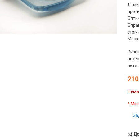
Лінзи
проти
Оптич
чить
Оправ
стріч
Марку
Ризик
агрес
летят
210
Нема
* Мін
За
До