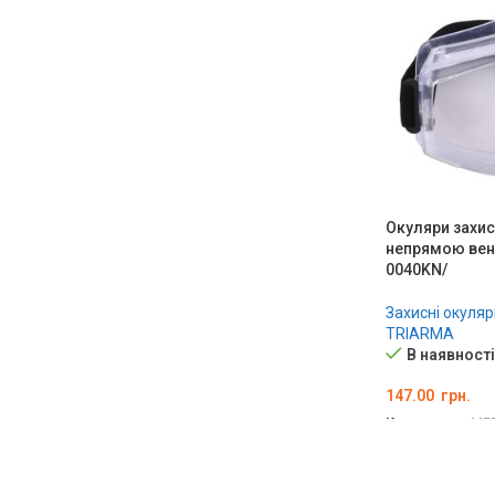
Окуляри захисн
непрямою вен
0040KN/
Захисні окуляр
TRIARMA
В наявності
147.00
грн.
Код товару:
ME
ДОДАТИ В К