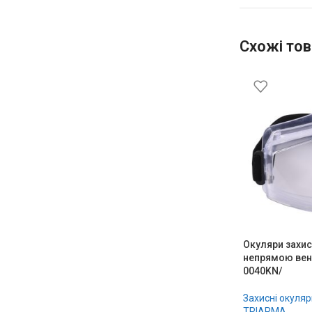
Схожі тов
Окуляри захисн
непрямою вен
0040KN/
Захисні окуляр
TRIARMA