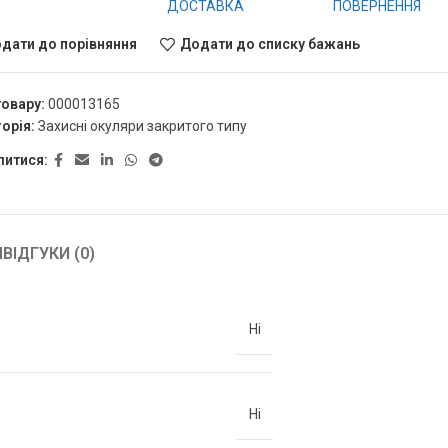
ДОСТАВКА
ПОВЕРНЕННЯ
дати до порівняння
Додати до списку бажань
товару:
000013165
орія:
Захисні окуляри закритого типу
литися:
Я
ВІДГУКИ (0)
Ні
Ні