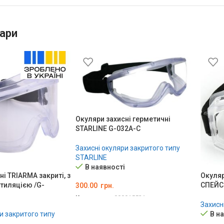
ари
Окуляри захисні герметичні
STARLINE G-032A-C
Захисні окуляри закритого типу
STARLINE
В наявності
і TRIARMA закриті, з
Окуляр
тиляцією /G-
СПЕЙСЕ
300.00
грн.
Код товару:
000015531
Захисн
ДОДАТИ В КОШИК
и закритого типу
В н