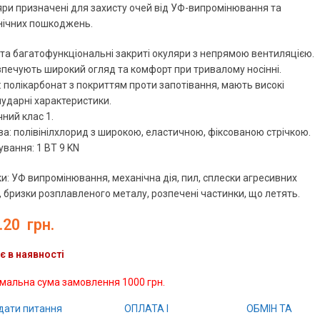
ри призначені для захисту очей від УФ-випромінювання та
нічних пошкоджень.
 та багатофункціональні закриті окуляри з непрямою вентиляцією.
печують широкий огляд та комфорт при тривалому носінні.
: полікарбонат з покриттям проти запотівання, мають високі
ударні характеристики.
ний клас 1.
а: полівінілхлорид з широкою, еластичною, фіксованою стрічкою.
вання: 1 ВТ 9 KN
и: УФ випромінювання, механічна дія, пил, сплески агресивних
, бризки розплавленого металу, розпечені частинки, що летять.
.20
грн.
є в наявності
імальна сума замовлення 1000 грн.
дати питання
ОПЛАТА І
ОБМІН ТА