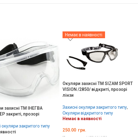
Немає в наявності
Окуляри захисні ТМ SIZAM SPORT
VISION /2850/ відкриті, прозорі
лінзи
Захисні окуляри закритого типу
,
и захисні ТМ ІНЕГВА
Окуляри відкритого типу
Р закриті, прозорі
Немає в наявності
і окуляри закритого типу
250.00
грн.
аявності
Код товару:
MED001278