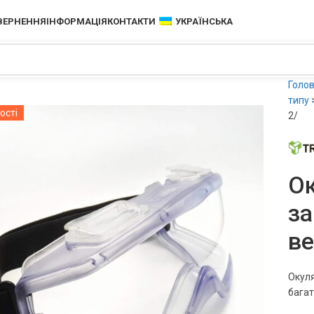
ОВЕРНЕННЯ
ІНФОРМАЦІЯ
КОНТАКТИ
УКРАЇНСЬКА
Голо
типу
ості
2/
Ок
за
ве
Окуля
багат