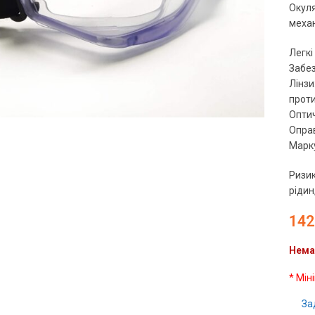
Окуля
меха
Легкі
Забез
Лінзи
чить
проти
Оптич
Оправ
Марку
Ризик
рідин
142
Нема
* Мін
За