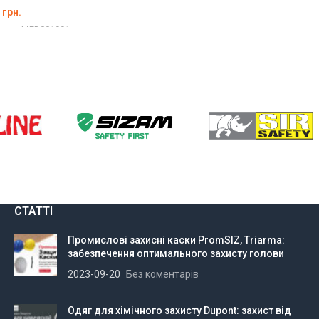
грн.
ДЕТАЛЬНО
вару:
MED001991
ТИ В КОШИК
СТАТТІ
Промислові захисні каски PromSIZ, Triarma:
забезпечення оптимального захисту голови
2023-09-20
Без коментарів
Одяг для хімічного захисту Dupont: захист від