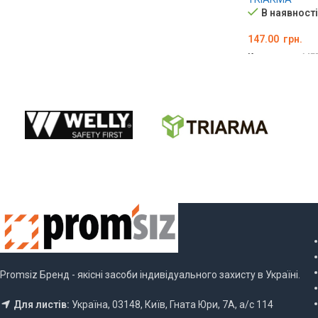
В наявності
147.00
грн.
Код товару:
ME
ДОДАТИ В К
Promsiz Бренд - якісні засоби індивідуального захисту в Україні.
Для листів:
Україна, 03148, Київ, Гната Юри, 7А, а/с 114