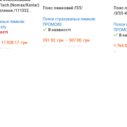
 Flach (Nomex/Kevlar)
Пояс лямковий /ПЛ/
Пояс 
іплення /111332…
/3ПЛ-К
Пояси страхувальні лямкові
альні лямкові
ПРОМСИЗ
Пояси 
fety
В наявності
ПРОМС
ості
В н
391.92
грн.
–
507.00
грн.
–
11 928.17
грн.
1 764.
Код товару:
000001074
012506
Код то
ОБЕРІТЬ ОПЦІЇ
Ї
ОБЕР