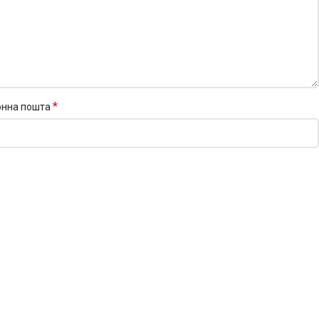
*
онна пошта