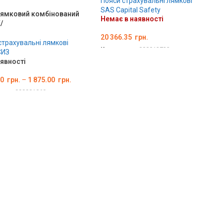
Пояси страхувальні лямкові
SAS Capital Safety
лямковий комбінований
Немає в наявності
/
20 366.35
грн.
страхувальні лямкові
Код товару:
000013723
ИЗ
аявності
ОБЕРІТЬ ОПЦІЇ
00
грн.
–
1 875.00
грн.
вару:
000001069
ІТЬ ОПЦІЇ