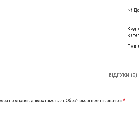
До
Код 
Катег
чить
Поді
ВІДГУКИ (0)
*
реса не оприлюднюватиметься.
Обов’язкові поля позначені