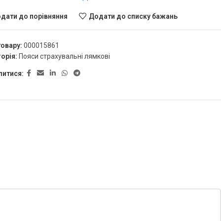
дати до порівняння
Додати до списку бажань
товару:
000015861
орія:
Пояси страхувальні лямкові
литися: