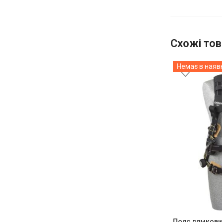
Схожі тов
Немає в наяв
Пояс лямкови