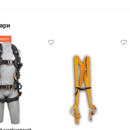
ари
ності
й комбінований