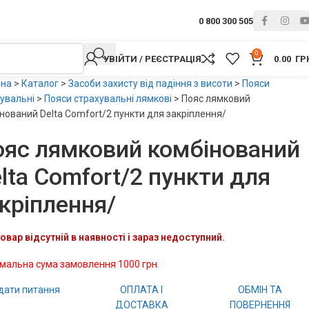
0 800 300 505
0
УВІЙТИ / РЕЄСТРАЦІЯ
0.00
ГР
вна
>
Каталог
>
Засоби захисту від падіння з висоти
>
Пояси
увальні
>
Пояси страхувальні лямкові
>
Пояс лямковий
нований Delta Comfort/2 пункти для закріплення/
яс лямковий комбінований
lta Comfort/2 пункти для
кріплення/
овар відсутній в наявності і зараз недоступний.
імальна сума замовлення 1000 грн.
дати питання
ОПЛАТА І
ОБМІН ТА
ДОСТАВКА
ПОВЕРНЕННЯ