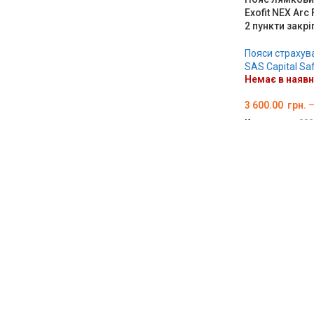
Exofit NEX Arc
2 пункти закр
Пояси страхув
SAS Capital Sa
Немає в наявн
3 600.00
грн.
Код товару:
000
ОБЕРІТЬ ОПЦІ