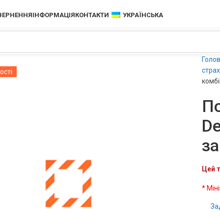
ОВЕРНЕННЯ
ІНФОРМАЦІЯ
КОНТАКТИ
УКРАЇНСЬКА
Голо
страх
ості
комбі
По
De
за
Цей т
* Мін
За