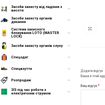
Засоби захисту від падіння з
висоти
Засоби захисту органів
дихання
Увели
Система захисного
блокування LOTO (MASTER
LOCK)
Засоби захисту органів слуху
Спецодяг
Спецвзуття
Додати відгук
Ваша e-mail ад
Розпродаж
*
Ваш відгук
ЗІЗ під час роботи з
електричним струмом