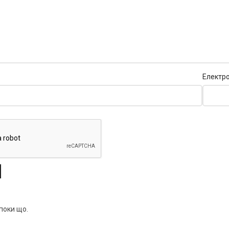
Електр
 поки що.