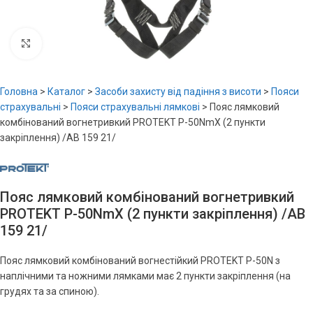
Увеличить
Головна
>
Каталог
>
Засоби захисту від падіння з висоти
>
Пояси
страхувальні
>
Пояси страхувальні лямкові
>
Пояс лямковий
комбінований вогнетривкий PROTEKT P-50NmX (2 пункти
закріплення) /AB 159 21/
Пояс лямковий комбінований вогнетривкий
PROTEKT P-50NmX (2 пункти закріплення) /AB
159 21/
Пояс лямковий комбінований вогнестійкий PROTEKT P-50N з
наплічними та ножними лямками має 2 пункти закріплення (на
грудях та за спиною).