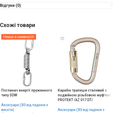
Відгуки (0)
Схожі товари
Немає в наявності
Поглинач енергії пружинного
Карабін трапеція сталевий з
типу SDW
подвійною різьбовою муфтою
PROTEKT /AZ 017 DT/
Аксесуари (ЗІЗ від падіння з
висоти)
Аксесуари (ЗІЗ від падіння з