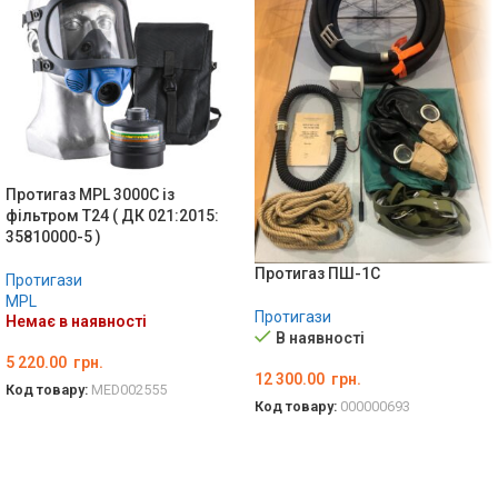
Протигаз MPL 3000C із
фільтром Т24 ( ДК 021:2015:
35810000-5 )
Протигаз ПШ-1С
Протигази
MPL
Протигази
Немає в наявності
В наявності
5 220.00
грн.
12 300.00
грн.
Код товару:
MED002555
Код товару:
000000693
ДЕТАЛЬНО
ДОДАТИ В КОШИК