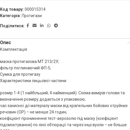
Код товару:
000015314
Категорія:
Протигази
Поділитися:
Опис
Комплектація:
маска протигазова МТ 213/2У;
фільтр поглинаючий ФП-5;
Сумка для протигазу.
Характеристики лицьової частини:
розмір 1-4 (1 найбільший, 4 найменший). Схема вимірів голови та
визначення розміру додається з упаковкою;
час захисної дії матеріалу маски від крапельних бойових отруйних
речовин (ОР) – не менше 24 годин;
коефіцієнт проникнення тест-аерозолю під маску (коефіцієнт
підсмоктування) по лінії обтюрації та через інші вузли – не більше