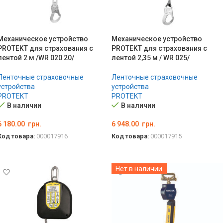
Механическое устройство
Механическое устройство
PROTEKT для страхования с
PROTEKT для страхования с
лентой 2 м /WR 020 20/
лентой 2,35 м / WR 025/
Ленточные страховочные
Ленточные страховочные
устройства
устройства
PROTEKT
PROTEKT
В наличии
В наличии
6 180.00
грн.
6 948.00
грн.
Код товара:
000017916
Код товара:
000017915
В КОРЗИНУ
В КОРЗИНУ
Нет в наличии