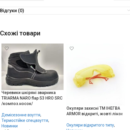
Відгуки (0)
Схожі товари
Черевики шкіряні зварника
TRIARMA NARO flap S3 HRO SRC
/композ.носок/
Окуляри захисні ТМ ІНЕГВА
ARMOR відкриті, жовті лінзи
Демісезонне взуття
,
Термостійке спецвзуття
,
Окуляри відкритого типу
,
Новинки