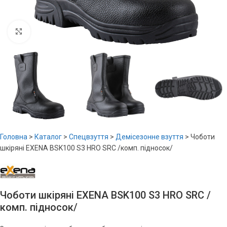
Увеличить
Головна
>
Каталог
>
Спецвзуття
>
Демісезонне взуття
>
Чоботи
шкіряні EXENA BSK100 S3 HRO SRC /комп. підносок/
Чоботи шкіряні EXENA BSK100 S3 HRO SRC /
комп. підносок/