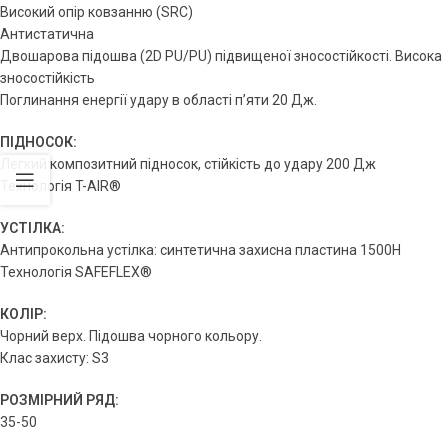
Високий опір ковзанню (SRС)
Антистатична
Двошарова підошва (2D PU/PU) підвищеної зносостійкості. Висока
зносостійкість
Поглинання енергії удару в області п’яти 20 Дж.
ПІДНОСОК:
Легкий композитний підносок, стійкість до удару 200 Дж
Технологія T-AIR®
УСТІЛКА:
Антипрокольна устілка: синтетична захисна пластина 1500Н
Технологія SAFEFLEX®
КОЛІР:
Чорний верх. Підошва чорного кольору.
Клас захисту: S3
РОЗМІРНИЙ РЯД:
35-50