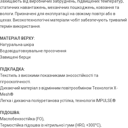
Захищають від виробничих забруднень, підвищених температур,
статичних навантажень, механічних пошкоджень, ковзання та
вологи. Призначені для експлуатації на свіжому повітрі або в
цехах. Високотехнологічні матеріали чобіт забезпечують тривалий
термін використання.
МАТЕРІАЛ ВЕРХУ:
Натуральна шкіра
Водовідштовхувальне просочення
Завищені берци
ПІДКЛАДКА:
Текстиль з високими показниками зносостійкості та
гігроскопічності.
Дихаючий матеріал з відмінним повітрообміном Технологія X-
Mesh®
Легка і дихаюча поліуретанова устілка, технологія IMPULSE®
ПІДОШВА:
Маслобензостійка (FO),
Термостійка підошва із нітрильної гуми (HRO, +300°C),