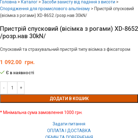
Головна
>
Каталог
>
Засоби захисту від падіння з висоти
>
Спорядження для промислового альпінізму
>
Пристрій спусковий
(вісімка з рогами) XD-8652 /розр.нав 30kN/
Пристрій спусковий (вісімка з рогами) XD-8652
/розр.нав 30kN/
Спусковий та страхувальний пристрій типу вiсiмка з фіксатором
1 092.00
грн.
Є в наявності
ДОДАТИ В КОШИК
* Мінімальна сума замовлення 1000 грн.
Задати питання
ОПЛАТА І ДОСТАВКА
ОБМІН ТА ПОВЕРНЕННЯ