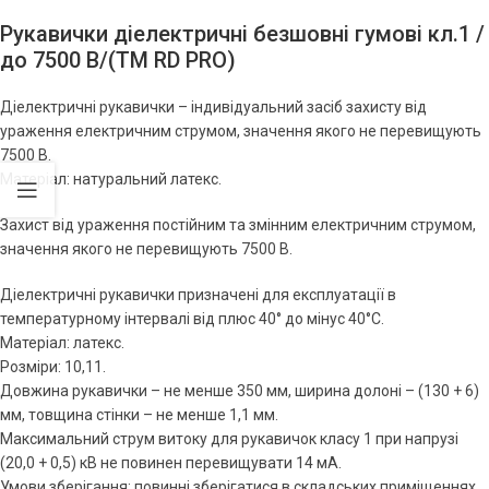
Рукавички діелектричні безшовні гумові кл.1 /
до 7500 В/(ТМ RD PRO)
Діелектричні рукавички – індивідуальний засіб захисту від
ураження електричним струмом, значення якого не перевищують
7500 В.
Матеріал: натуральний латекс.
Захист від ураження постійним та змінним електричним струмом,
значення якого не перевищують 7500 В.
Діелектричні рукавички призначені для експлуатації в
температурному інтервалі від плюс 40° до мінус 40°С.
Матеріал: латекс.
Розміри: 10,11.
Довжина рукавички – не менше 350 мм, ширина долоні – (130 + 6)
мм, товщина стінки – не менше 1,1 мм.
Максимальний струм витоку для рукавичок класу 1 при напрузі
(20,0 + 0,5) кВ не повинен перевищувати 14 мА.
Умови зберігання: повинні зберігатися в складських приміщеннях