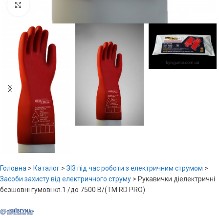
Увеличить
Головна
>
Каталог
>
ЗІЗ під час роботи з електричним струмом
>
Засоби захисту від електричного струму
>
Рукавички діелектричні
безшовні гумові кл.1 /до 7500 В/(ТМ RD PRO)