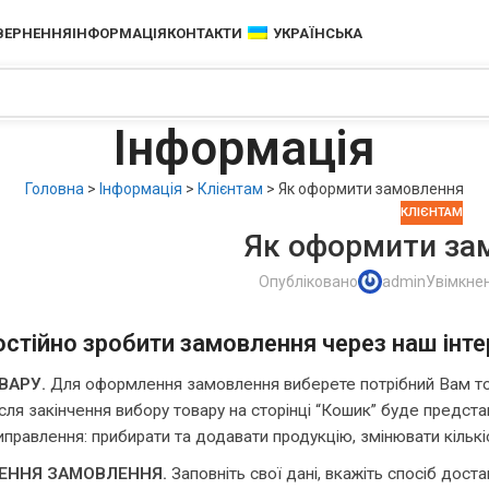
ОВЕРНЕННЯ
ІНФОРМАЦІЯ
КОНТАКТИ
УКРАЇНСЬКА
Інформація
Головна
>
Інформація
>
Клієнтам
>
Як оформити замовлення
КЛІЄНТАМ
Як оформити за
Опубліковано
admin
Увімкне
остійно зробити замовлення через наш інтер
ВАРУ.
Для оформлення замовлення виберете потрібний Вам това
ісля закінчення вибору товару на сторінці “Кошик” буде предст
иправлення: прибирати та додавати продукцію, змінювати кількі
ННЯ ЗАМОВЛЕННЯ.
Заповніть свої дані, вкажіть спосіб дост