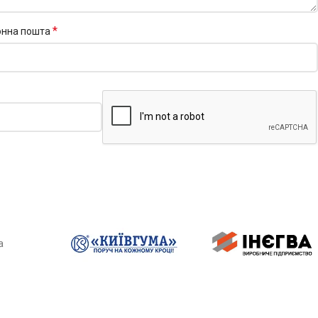
*
онна пошта
а