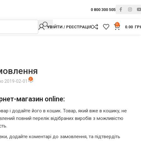
0 800 300 505
0
УВІЙТИ / РЕЄСТРАЦІЯ
0.00
ГР
мовлення
0
но 2019-02-01
нет-магазин online:
р і додайте його в кошик. Товар, який вже в кошику, не
авлений повний перелік відібраних виробів з можливістю
сть.
авки, додайте коментарі до замовлення, та підтвердіть