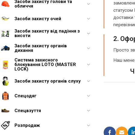
Засоби захисту голови та
замовленн
обличчя
статусом 
доставки 
Засоби захисту очей
перевізни
Засоби захисту від падіння з
висоти
2. Офо
Засоби захисту органів
Просто зв
дихання
Система захисного
Наш менед
блокування LOTO (MASTER
LOCK)
Чека
Засоби захисту органів слуху
Спецодяг
Спецвзуття
Розпродаж