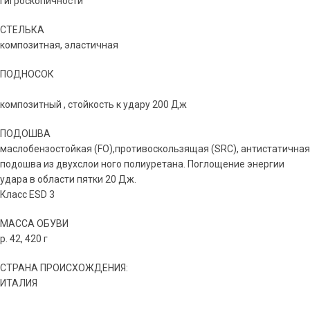
гигроскопичности
СТЕЛЬКА
композитная, эластичная
ПОДНОСОК
композитный , стойкость к удару 200 Дж
ПОДОШВА
маслобензостойкая (FO),противоскользящая (SRС), антистатичная
подошва из двухслои ного полиуретана. Поглощение энергии
удара в области пятки 20 Дж.
Класс ESD 3
МАССА ОБУВИ
р. 42, 420 г
СТРАНА ПРОИСХОЖДЕНИЯ:
ИТАЛИЯ