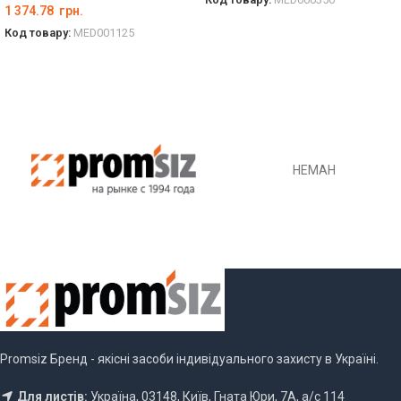
Код товару:
MED000356
1 374.78
грн.
ОБЕРІТЬ ОПЦІЇ
Код товару:
MED001125
ОБЕРІТЬ ОПЦІЇ
НЕМАН
Promsiz Бренд - якісні засоби індивідуального захисту в Україні.
Для листів:
Україна, 03148, Київ, Гната Юри, 7А, а/с 114