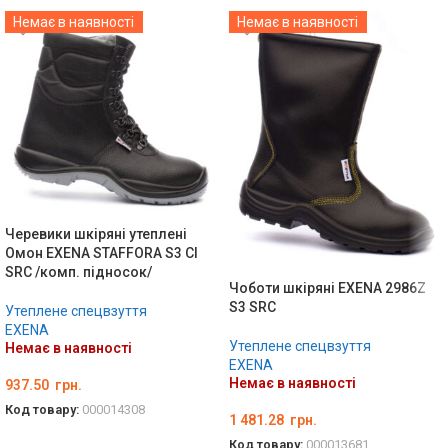
Немає в наявності
Немає в наявності
Черевики шкіряні утеплені
Омон EXENA STAFFORA S3 CI
SRC /комп. підносок/
Чоботи шкіряні EXENA 2986Z
S3 SRC
Утеплене спецвзуття
EXENA
Утеплене спецвзуття
Немає в наявності
EXENA
Немає в наявності
937.50
грн.
Код товару:
000014308
1 481.28
грн.
ОБЕРІТЬ ОПЦІЇ
Код товару:
000013681