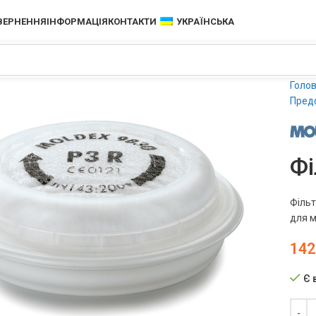
ОВЕРНЕННЯ
ІНФОРМАЦІЯ
КОНТАКТИ
УКРАЇНСЬКА
Голо
Предф
Фі
Фільт
для м
142
Є 
чить