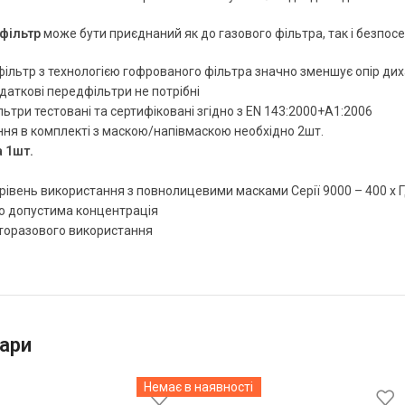
фільтр
може бути приєднаний як до газового фільтра, так і безпос
ільтр з технологією гофрованого фільтра значно зменшує опір дих
даткові передфільтри не потрібні
ьтри тестовані та сертифіковані згідно з EN 143:2000+A1:2006
ня в комплекті з маскою/напівмаскою необхідно 2шт.
а 1шт.
івень використання з повнолицевими масками Серії 9000 – 400 х 
о допустима концентрація
аторазового використання
ари
Немає в наявності