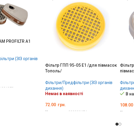
AM PROFILTR A1
льтри (ЗІЗ органів
Фільтр ГПП 95-05 Е1 /для півмасок
Фільтр
Тополь/
півмас
Фільтри/Предфільтри (ЗІЗ органів
Фільтр
дихання)
диханн
D001272
Немає в наявності
В н
ОШИК
72.00
грн.
108.00
Код товару:
000000674
Код то
ДЕТАЛЬНО
ДОДА