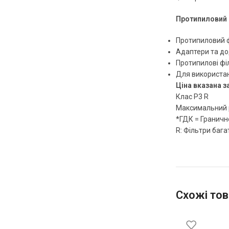
Протипиловий 
Протипиловий ф
Адаптери та до
Протипилові філ
Для використан
Ціна вказана з
Клас P3 R
Максимальний р
*ГДК = Граничн
R: Фільтри баг
Схожі тов