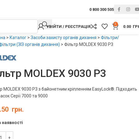
0 800 300 505
0
УВІЙТИ / РЕЄСТРАЦІЯ
0.00
ГР
вна
>
Каталог
>
Засоби захисту органів дихання
>
Фільтри/
ільтри (ЗІЗ органів дихання)
>
Фільтр MOLDEX 9030 P3
льтр MOLDEX 9030 P3
р MOLDEX 9030 P3 з байонетним кріпленням EasyLock®. Підходить
асок Серії 7000 та 9000
.50
грн.
в наявності