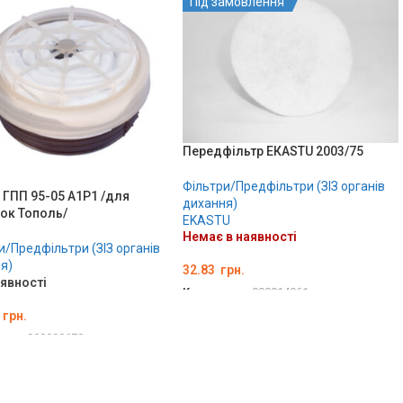
Під замовлення
Передфільтр EКASTU 2003/75
Фільтри/Предфільтри (ЗІЗ органів
 ГПП 95-05 А1Р1 /для
дихання)
ок Тополь/
EKASTU
Немає в наявності
и/Предфільтри (ЗІЗ органів
я)
32.83
грн.
аявності
Код товару:
000014961
грн.
ДЕТАЛЬНО
вару:
000000670
ТИ В КОШИК