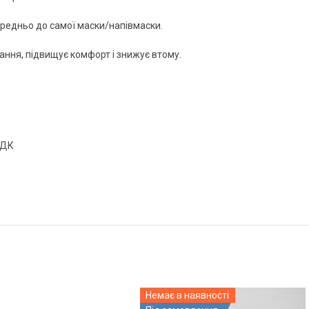
ередньо до самої маски/напівмаски.
ання, підвищує комфорт і знижує втому.
ГДК
Немає в наявності