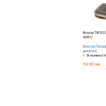
Фільтр ТМ SIZ
/6051/
Фільтри/Предфі
дихання)
В наявності
252.00
грн.
Код товару:
ME
ДОДАТИ В К