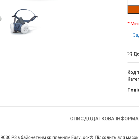
* Мін
За
До
Код 
Катег
Поді
ОПИС
ДОДАТКОВА ІНФОРМА
9030 P3 з байонетним кріпленням EasyLock®. Підходить для масок 