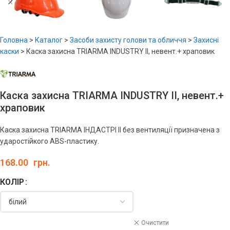
Головна
>
Каталог
>
Засоби захисту голови та обличчя
>
Захисні
каски
>
Каска захисна TRIARMA INDUSTRY ІІ, невент.+ храповик
Каска захисна TRIARMA INDUSTRY ІІ, невент.+
храповик
Каска захисна TRIARMA ІНДАСТРІ ІІ без вентиляції призначена з
ударостійкого ABS-пластику.
168.00
грн.
КОЛІР
Очистити