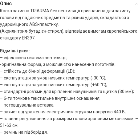
Опис
Каска захисна TRIARMA без вентиляції призначена для захисту
голови від падаючих предметів та різних ударів, складається з
удароміцного ABS-пластику.
(Акрилнітрил-бутадієн-стирол), відповідає вимогам європейського
стандарту EN397.
Відмінні риси:
– ефективна система вентиляції,
-оригінальна форма, з можливістю нанесення логотипів;
– стійкість до бічної деформації (LD);
– експлуатація за умов низьких температур (-30 °C);
– експлуатація за умов високих температур (+50 °C);
– стандартні роз’єми для кріплення навушників та щитків (30 мм);
– 6-ти точкове текстильне внутрішнє оснащення;
– потовщувальна вставка;
– захист від ураження електричним струмом напругою 440 В;
– плавне регулювання за розміром голови храповим механізмом. –
51-63 см;
– ремінь на підборіддя.