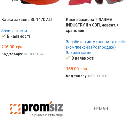
Каска захисна SL 1470 ALT
Каска захисна TRIARMA
INDUSTRY ІІ з СВП, невент.+
храповик
Захисні каски
В наявності
Засоби захисту голови та особи
216.00
грн.
(комплексні) (Розпродаж)
,
Захисні каски
Код товару:
MED002674
В наявності
ОБЕРІТЬ ОПЦІЇ
168.00
грн.
Код товару:
MED001507
ОБЕРІТЬ ОПЦІЇ
НЕМАН