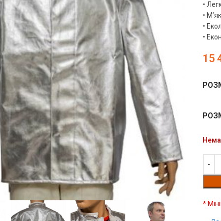
• Лег
• М’як
• Еко
• Еко
15 
РОЗ
РОЗ
Нема
чить
* Мін