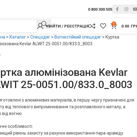
0 800 300 505
0
УВІЙТИ / РЕЄСТРАЦІЯ
0.00
ГР
вна
>
Каталог
>
Спецодяг
>
Вогнестійкий спецодяг
>
Куртка
нізована Kevlar ALWIT 25-0051.00/833.0_8003
T
ртка алюмінізована Kevlar
WIT 25-0051.00/833.0_8003
виготовлені з алюмінієвих матеріалів, в першу чергу призначені для
ту від теплового випромінювання та розплавленого металу, а
 від вогню.
чні особливості:
вищий рівень захисту за рахунок використання пара-араміду.