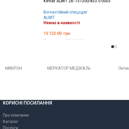
Kevlar ALWIT 26-151300/833.0 0003
Вогнестійкий спецодяг
ALWIT
Немає в наявності
13 123.00
грн.
Код товару:
000018806
ОБЕРІТЬ ОПЦІЇ
РОН
МЕРКАТОР МЕДІКАЛЬ
Литма
КОРИСНІ ПОСИЛАННЯ
Про компанію
Каталог
Послуги