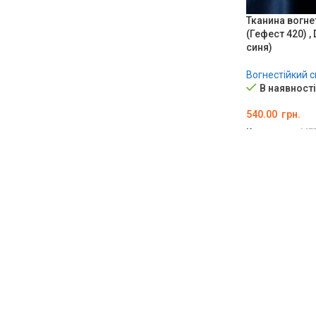
Тканина вогне
(Гефест 420) ,
синя)
Вогнестійкий 
В наявності
540.00
грн.
Код товару:
ME
ДОДАТИ В К