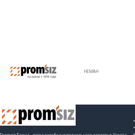
НЕМАН
МИК
Promsiz Бренд - якісні засоби індивідуального захисту в Україні.