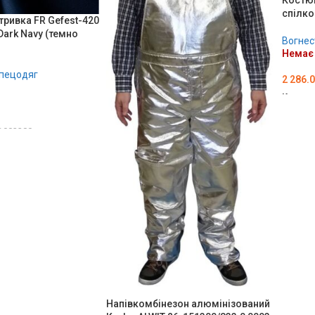
Костюм
спілко
тривка FR Gefest-420
 Dark Navy (темно
Вогнес
Немає 
спецодяг
2 286.
Код то
ОБЕР
D002380
ОШИК
Напівкомбінезон алюмінізований