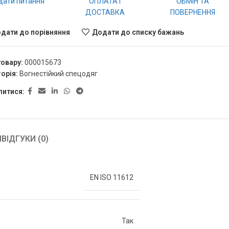
дати питання
ОПЛАТА І
ОБМІН ТА
ДОСТАВКА
ПОВЕРНЕННЯ
дати до порівняння
Додати до списку бажань
товару:
000015673
орія:
Вогнестійкий спецодяг
литися:
Я
ВІДГУКИ (0)
EN ISO 11612
Так