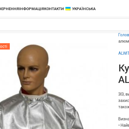
ОВЕРНЕННЯ
ІНФОРМАЦІЯ
КОНТАКТИ
УКРАЇНСЬКА
ості
Голо
алюмі
ALWI
Ку
AL
ЗІЗ, 
захис
також
Визна
• Най