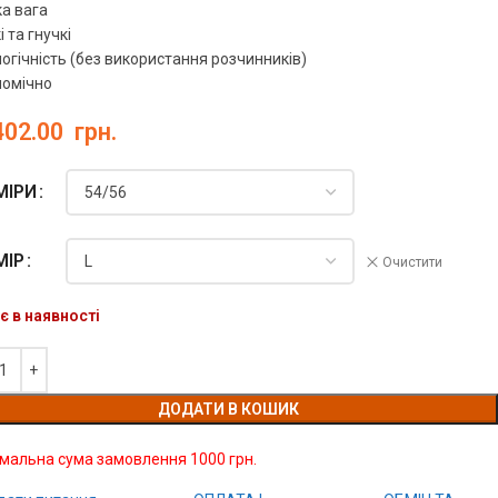
ка вага
і та гнучкі
логічність (без використання розчинників)
номічно
402.00
грн.
МІРИ
МІР
Очистити
є в наявності
ДОДАТИ В КОШИК
імальна сума замовлення 1000 грн.