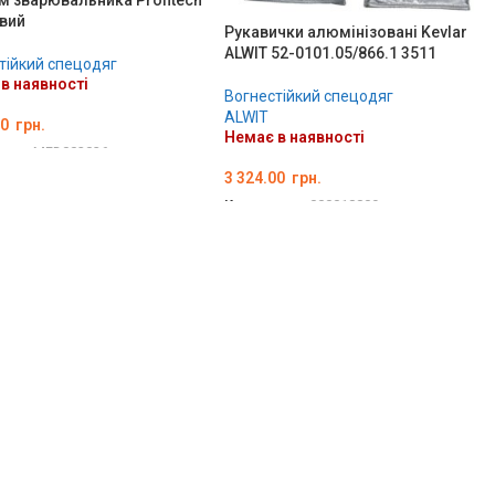
 зварювальника Profitech
вий
Рукавички алюмінізовані Kevlar
ALWIT 52-0101.05/866.1 3511
тійкий спецодяг
в наявності
Вогнестійкий спецодяг
ALWIT
00
грн.
Немає в наявності
вару:
MED002036
3 324.00
грн.
ІТЬ ОПЦІЇ
Код товару:
000018809
ДЕТАЛЬНО