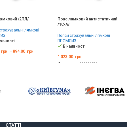
ямковий /2ПЛ/
Пояс лямковий антистатичний
/1С-А/
страхувальні лямкові
ИЗ
Пояси страхувальні лямкові
аявності
ПРОМСИЗ
В наявності
грн.
–
894.00
грн.
1 023.00
грн.
вару:
000001072
Код товару:
000001071
ІТЬ ОПЦІЇ
ОБЕРІТЬ ОПЦІЇ
а
СТАТТІ