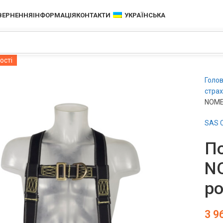
ОВЕРНЕННЯ
ІНФОРМАЦІЯ
КОНТАКТИ
УКРАЇНСЬКА
ості
Голо
страх
NOME
SAS C
П
N
ро
3 9