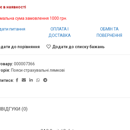
є в наявності
імальна сума замовлення 1000 грн.
дати питання
ОПЛАТА І
ОБМІН ТА
ДОСТАВКА
ПОВЕРНЕННЯ
дати до порівняння
Додати до списку бажань
товару:
000007366
орія:
Пояси страхувальні лямкові
литися:
Я
ВІДГУКИ (0)