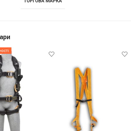
ТОРГОВА МАРКА
ари
ності