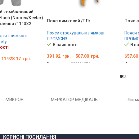
й комбінований
 Flach (Nomex/Kevlar)
Пояс лямковий /ПЛ/
Пояс л
іплення /111332…
Пояси страхувальні лямкові
Пояси 
альні лямкові
ПРОМСИЗ
ПРОМС
fety
В наявності
В н
ості
391.92
грн.
–
507.00
грн.
657.60
–
11 928.17
грн.
Код товару:
000001074
Код то
012506
ОБЕРІТЬ ОПЦІЇ
ОБЕР
Ї
МИКРОН
МЕРКАТОР МЕДІКАЛЬ
Литм
КОРИСНІ ПОСИЛАННЯ