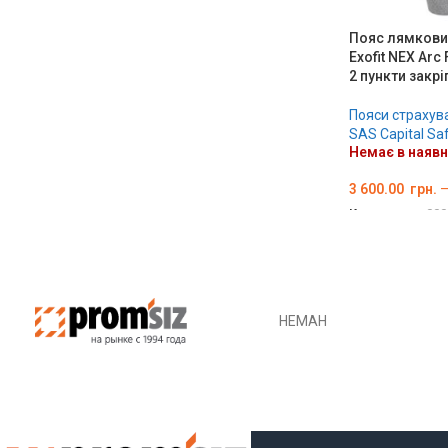
Пояс лямкови
Exofit NEX Arc
2 пункти закр
Пояси страхув
SAS Capital Sa
Немає в наявн
3 600.00
грн.
Код товару:
000
ОБЕРІТЬ ОПЦІ
НЕМАН