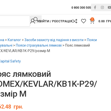
0 800 300 505
0
УВІЙТИ / РЕЄСТРАЦІЯ
0.00
ГР
вна
>
Каталог
>
Засоби захисту від падіння з висоти
>
Пояси
увальні
>
Пояси страхувальні лямкові
>
Пояс лямковий
X/KEVLAR/KB1K-P29/розмір М
apital Safety
ояс лямковий
OMEX/KEVLAR/KB1K-P29/
змір М
62.48
грн.