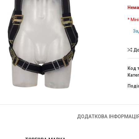
Нема
* Мін
За
До
Код 
Катег
чить
Поді
ДОДАТКОВА ІНФОРМАЦІ