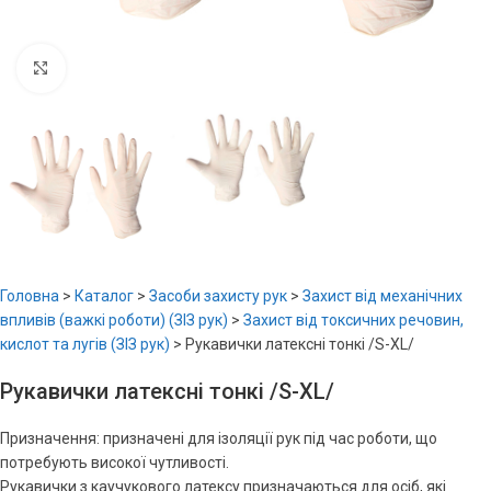
Увеличить
Головна
>
Каталог
>
Засоби захисту рук
>
Захист від механічних
впливів (важкі роботи) (ЗІЗ рук)
>
Захист від токсичних речовин,
кислот та лугів (ЗІЗ рук)
>
Рукавички латексні тонкі /S-XL/
Рукавички латексні тонкі /S-XL/
Призначення: призначені для ізоляції рук під час роботи, що
потребують високої чутливості.
Рукавички з каучукового латексу призначаються для осіб, які