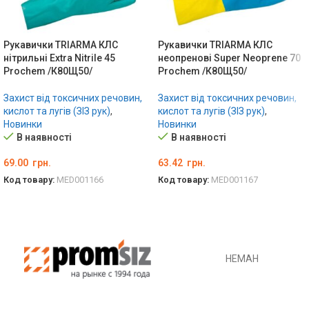
Рукавички TRIARMA КЛС
Рукавички TRIARMA КЛС
нітрильні Extra Nitrile 45
неопренові Super Neoprene 70
Prochem /К80Щ50/
Prochem /К80Щ50/
Захист від токсичних речовин,
Захист від токсичних речовин,
кислот та лугів (ЗІЗ рук)
,
кислот та лугів (ЗІЗ рук)
,
Новинки
Новинки
В наявності
В наявності
69.00
грн.
63.42
грн.
Код товару:
MED001166
Код товару:
MED001167
ОБЕРІТЬ ОПЦІЇ
ОБЕРІТЬ ОПЦІЇ
НЕМАН