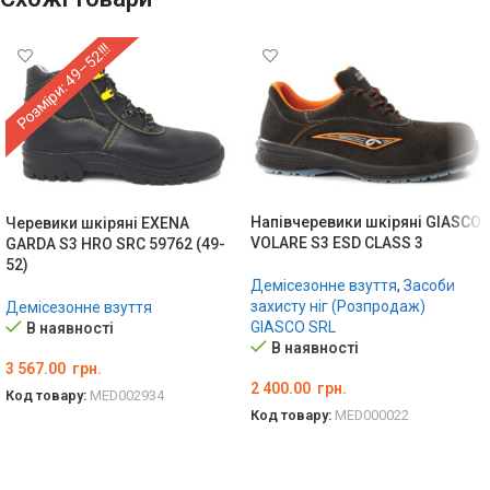
Розміри: 49–52!!!
Напівчеревики шкіряні GIASCO
Черевики шкіряні EXENA
VOLARE S3 ESD CLASS 3
GARDA S3 HRO SRC 59762 (49-
52)
Демісезонне взуття
,
Засоби
захисту ніг (Розпродаж)
Демісезонне взуття
GIASCO SRL
В наявності
В наявності
3 567.00
грн.
2 400.00
грн.
Код товару:
MED002934
Код товару:
MED000022
ОБЕРІТЬ ОПЦІЇ
ОБЕРІТЬ ОПЦІЇ