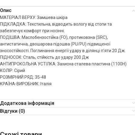
Опис
МАТЕРІАЛ ВЕРХУ: Замшева шкіра
ПІДКЛАДКА: Текстильна, відводить вологу від стопи та
забезпечує комфорт при носінні.
ПОДІШВА: Маслобензостійка (FO), протиковзна (SRС),
антистатична, двошарова підошва (PU/PU) підвищеної
зносостійкості. Поглинання енергії удару в ділянці п’яти 20 Дж.
ПІДНОСОК: Сталь, стійкість до удару 200 Дж
АНТИПРОКОЛЬНА УСТІЛКА: Захисна сталева пластина (1100Н)
КОЛІР: Сірий
РОЗМІРНИЙ РЯД: 35-48
КРАЇНА-ВИРОБНИК: Італія
Додаткова інформація
Відгуки (0)
Схожі товари