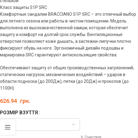
стелькой
Класс защиты S1P SRC
Комфортные сандалии BRACCIANO S1P SRC – это отличный выбор
для летнего сезона или работы в чистом помещении. Модель
выполнена из высокакачественной замши, которая обеспечит
защиту и комфорт на долгий срок службы. Вентиляционные
отверстия позволяют коже дышать, а застежки-липучки плотно
фиксируют обувь на ноге. Эргономичный дизайн подошвы и
маркировка SRC гарантируют антискользящие свойства.
Обеспечивают защиту от общих производственных загрязнений;
статических нагрузок; механических воздействий – ударов в
области подноска (до 200Дж), пятки (до 20Дж) и проколов (до
1100H)
626.94
грн.
РОЗМІР ВЗУТТЯ
Очистити