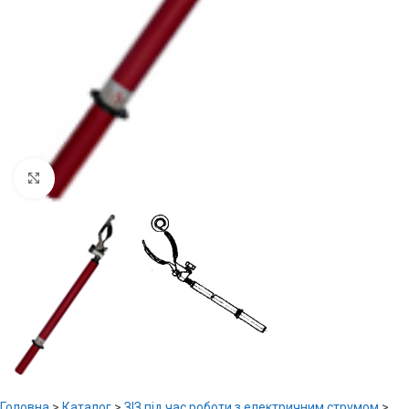
Увеличить
Головна
>
Каталог
>
ЗІЗ під час роботи з електричним струмом
>