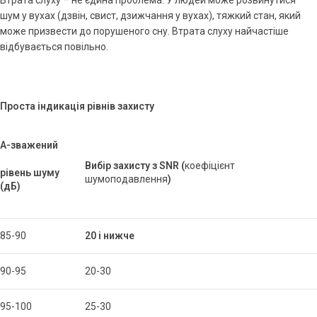
шум у вухах (дзвін, свист, дзижчання у вухах), тяжкий стан, який
може призвести до порушеного сну. Втрата слуху найчастіше
відбувається повільно.
Проста індикація рівнів захисту
А-зважений
Вибір захисту з
SNR
(
коефіцієнт
рівень шуму
шумоподавлення
)
(дБ)
85-90
20 і нижче
90-95
20-30
95-100
25-30