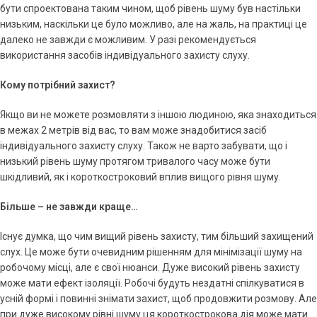
бути спроектована таким чином, щоб рівень шуму був настільки
низьким, наскільки це було можливо, але на жаль, на практиці це
далеко не завжди є можливим. У разі рекомендується
використання засобів індивідуального захисту слуху.
Кому потрібний захист?
Якщо ви не можете розмовляти з іншою людиною, яка знаходиться
в межах 2 метрів від вас, то вам може знадобитися засіб
індивідуального захисту слуху. Також не варто забувати, що і
низький рівень шуму протягом тривалого часу може бути
шкідливий, як і короткостроковий вплив вищого рівня шуму.
Більше – не завжди краще…
Існує думка, що чим вищий рівень захисту, тим більший захищений
слух. Це може бути очевидним рішенням для мінімізації шуму на
робочому місці, але є свої нюанси. Дуже високий рівень захисту
може мати ефект ізоляції. Робочі будуть нездатні спілкуватися в
усній формі і повинні знімати захист, щоб продовжити розмову. Але
при дуже високому рівні шуму ця короткострокова дія може мати