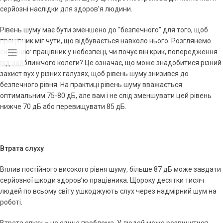
серйозні наслідки для здоров’я людини.
Рівень шуму має бути зменшено до “безпечного” для того, щоб
працівник міг чути, що відбувається навколо нього. Розглянемо
ситуацію: працівник у небезпеці, чи почує він крик, попередження
від найближчого колеги? Це означає, що може знадобитися різний
захист вух у різних галузях, щоб рівень шуму знизився до
безпечного рівня. На практиці рівень шуму вважається
оптимальним 75-80 дБ, але вам і не слід зменшувати цей рівень
нижче 70 дБ або перевищувати 85 дБ.
Втрата слуху
Вплив постійного високого рівня шуму, більше 87 дБ може завдати
серйозної шкоди здоров’ю працівника. Щороку десятки тисяч
людей по всьому світу ушкоджують слух через надмірний шум на
роботі.
Втрата слуху – не єдина проблема. У людей може розвинутися