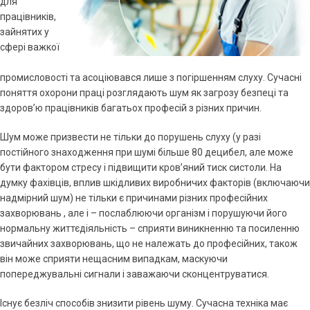
для
працівників,
зайнятих у
сфері важкої
промисловості та асоціювався лише з погіршенням слуху. Сучасні
поняття охорони праці розглядають шум як загрозу безпеці та
здоров’ю працівників багатьох професій з різних причин.
Шум може призвести не тільки до порушень слуху (у разі
постійного знаходження при шумі більше 80 децибел, але може
бути фактором стресу і підвищити кров’яний тиск систоли. На
думку фахівців, вплив шкідливих виробничих факторів (включаючи
надмірний шум) не тільки є причинами різних професійних
захворювань , але і – послаблюючи організм і порушуючи його
нормальну життєдіяльність – сприяти виникненню та посиленню
звичайних захворювань, що не належать до професійних, також
він може сприяти нещасним випадкам, маскуючи
попереджувальні сигнали і заважаючи сконцентруватися.
Існує безліч способів знизити рівень шуму. Сучасна техніка має