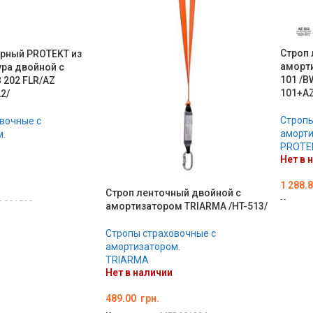
Строп 
орный PROTEKT из
аморт
ра двойной с
101 /B
 202 FLR/AZ
101+A
2/
Стропы
вочные с
аморти
.
PROTE
Нет в 
1 288.
Строп ленточный двойной с
Код то
D001599
амортизатором TRIARMA /HT-513/
ПОД
Стропы страховочные с
амортизатором.
TRIARMA
Нет в наличии
489.00
грн.