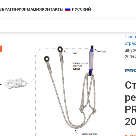
ЗВРАТ
ИНФОРМАЦИЯ
КОНТАКТЫ
РУССКИЙ
Глав
стра
шнур
200+
С
ре
P
2