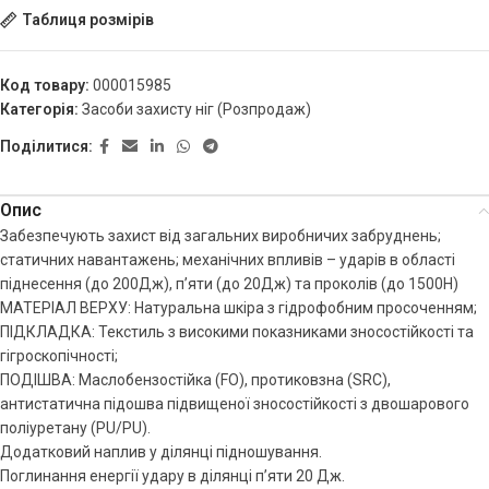
Таблиця розмірів
Код товару:
000015985
Категорія:
Засоби захисту ніг (Розпродаж)
Поділитися:
Опис
Забезпечують захист від загальних виробничих забруднень;
статичних навантажень; механічних впливів – ударів в області
піднесення (до 200Дж), п’яти (до 20Дж) та проколів (до 1500H)
МАТЕРІАЛ ВЕРХУ: Натуральна шкіра з гідрофобним просоченням;
ПІДКЛАДКА: Текстиль з високими показниками зносостійкості та
гігроскопічності;
ПОДІШВА: Маслобензостійка (FO), протиковзна (SRС),
антистатична підошва підвищеної зносостійкості з двошарового
поліуретану (PU/PU).
Додатковий наплив у ділянці підношування.
Поглинання енергії удару в ділянці п’яти 20 Дж.