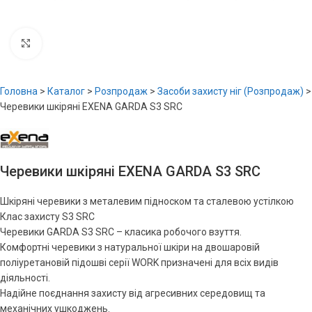
Увеличить
Головна
>
Каталог
>
Розпродаж
>
Засоби захисту ніг (Розпродаж)
>
Черевики шкіряні EXENA GARDA S3 SRC
Черевики шкіряні EXENA GARDA S3 SRC
Шкіряні черевики з металевим підноском та сталевою устілкою
Клас захисту S3 SRC
Черевики GARDA S3 SRC – класика робочого взуття.
Комфортні черевики з натуральної шкіри на двошаровій
поліуретановій підошві серії WORK призначені для всіх видів
діяльності.
Надійне поєднання захисту від агресивних середовищ та
механічних ушкоджень.