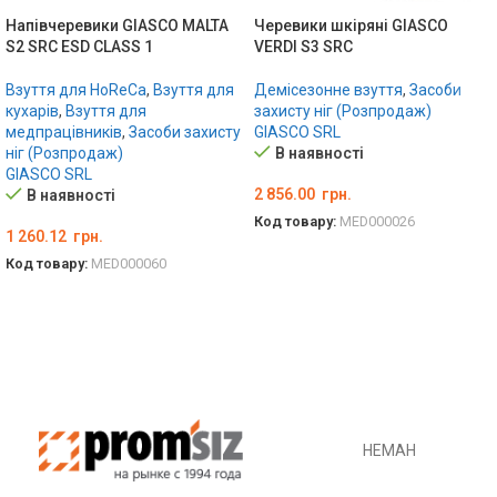
Напівчеревики GIASCO MALTA
Черевики шкіряні GIASCO
S2 SRC ESD CLASS 1
VERDI S3 SRC
Взуття для HoReCa
,
Взуття для
Демісезонне взуття
,
Засоби
кухарів
,
Взуття для
захисту ніг (Розпродаж)
медпрацівників
,
Засоби захисту
GIASCO SRL
ніг (Розпродаж)
В наявності
GIASCO SRL
2 856.00
грн.
В наявності
Код товару:
MED000026
1 260.12
грн.
ОБЕРІТЬ ОПЦІЇ
Код товару:
MED000060
ОБЕРІТЬ ОПЦІЇ
НЕМАН