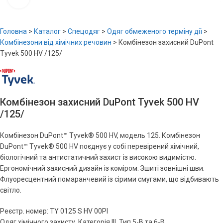
Головна
>
Каталог
>
Спецодяг
>
Одяг обмеженого терміну дії
>
Комбінезони від хімічних речовин
>
Комбінезон захисний DuPont
Tyvek 500 HV /125/
Комбінезон захисний DuPont Tyvek 500 HV
/125/
Комбінезон DuPont™ Tyvek® 500 HV, модель 125. Комбінезон
DuPont™ Tyvek® 500 HV поєднує у собі перевірений хімічний,
біологічний та антистатичний захист із високою видимістю.
Ергономічний захисний дизайн із коміром. Зшиті зовнішні шви.
Флуоресцентний помаранчевий із сірими смугами, що відбивають
світло.
Реєстр. номер: TY 0125 S HV 00PI
Одяг хімічного захисту, Категорія III, Тип 5-B та 6-B