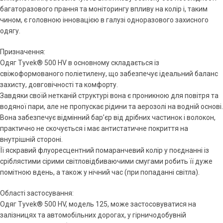
багаторазового прання та моніторингу впливу на колір і, таким
чином, є головною інновацією в галузі одноразового захисного
одягу.
Призначення:
Одяг Tyvek® 500 HV в основному складається із
свіжоформованого поліетилену, що забезпечує ідеальний баланс
захисту, довговічності та комфорту.
Завдяки своїй нетканій структурі вона є проникною для повітря та
водяної пари, але не пропускає рідини та аерозолі на водній основі.
Вона забезпечує відмінний бар’єр від дрібних частинок і волокон,
практично не скочується і має антистатичне покриття на
внутрішній стороні.
Її яскравий флуоресцентний помаранчевий колір у поєднанні із
сріблястими сірими світловідбиваючими смугами робить її дуже
помітною вдень, а також у нічний час (при попаданні світла).
Області застосування:
Одяг Tyvek® 500 HV, модель 125, може застосовуватися на
залізницях та автомобільних дорогах, у гірничодобувній