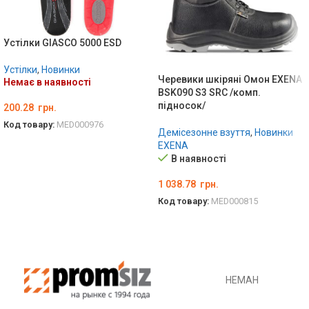
Устілки GIASCO 5000 ESD
Устілки
,
Новинки
Черевики шкіряні Омон EXENA
Немає в наявності
BSK090 S3 SRC /комп.
підносок/
200.28
грн.
Код товару:
MED000976
Демісезонне взуття
,
Новинки
ОБЕРІТЬ ОПЦІЇ
EXENA
В наявності
1 038.78
грн.
Код товару:
MED000815
ОБЕРІТЬ ОПЦІЇ
НЕМАН