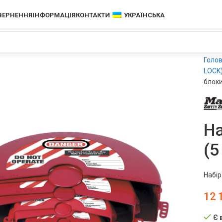
ОВЕРНЕННЯ
ІНФОРМАЦІЯ
КОНТАКТИ
УКРАЇНСЬКА
Голо
LOCK
блоки
На
(5
Набір
12 
Є 