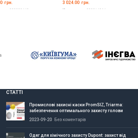
00
грн.
3 024.00
грн.
вару:
000009440
Код товару:
000014064
ТИ В КОШИК
ДОДАТИ В КОШИК
а
СТАТТІ
Промислові захисні каски PromSIZ, Triarma:
забезпечення оптимального захисту голови
2023-09-20
Без коментарів
Одяг для хімічного захисту Dupont: захист від