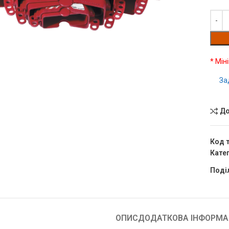
* Мін
чить
За
До
Код 
Катег
Поді
ОПИС
ДОДАТКОВА ІНФОРМА