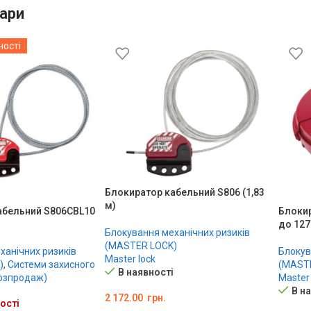
ари
ності
Блокиратор кабельний S806 (1,83
м)
абельний S806CBL10
Блокир
до 127
Блокування механічних ризиків
(MASTER LOCK)
ханічних ризиків
Блокув
Master lock
)
,
Системи захисного
(MAST
В наявності
озпродаж)
Master 
В н
2 172.00
грн.
ості