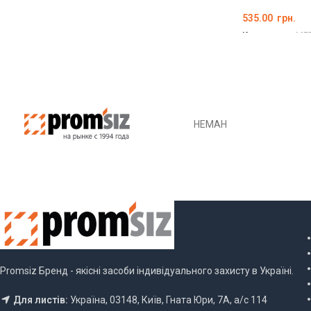
535.00
грн.
Код товару:
ME
ДЕТАЛЬНО
НЕМАН
Promsiz Бренд - якісні засоби індивідуального захисту в Україні.
Для листів:
Україна, 03148, Київ, Гната Юри, 7А, а/с 114