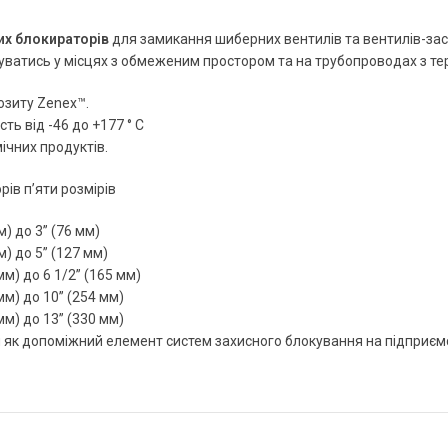
их блокираторів
для замикання шиберних вентилів та вентилів-засу
ватись у місцях з обмеженим простором та на трубопроводах з те
озиту Zenex™.
сть від -46 до +177 ° C
мічних продуктів.
рів п’яти розмірів
м) до 3” (76 мм)
м) до 5” (127 мм)
мм) до 6 1/2” (165 мм)
мм) до 10” (254 мм)
мм) до 13” (330 мм)
 як допоміжний елемент систем захисного блокування на підприємств