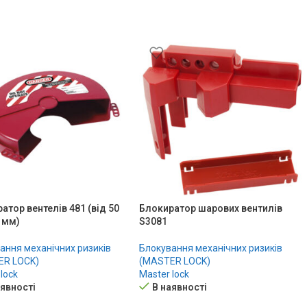
атор вентелів 481 (від 50
Блокиратор шарових вентилів
 мм)
S3081
ання механічних ризиків
Блокування механічних ризиків
ER LOCK)
(MASTER LOCK)
lock
Master lock
аявності
В наявності