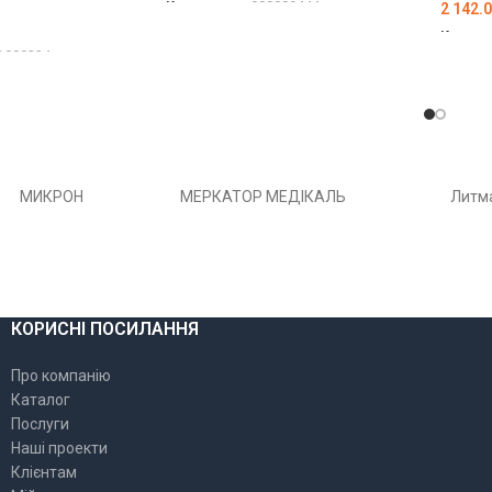
Код товару:
000009444
2 142.
ДОДАТИ В КОШИК
Код то
D000224
ДОДА
МИКРОН
МЕРКАТОР МЕДІКАЛЬ
Литм
КОРИСНІ ПОСИЛАННЯ
Про компанію
Каталог
Послуги
Наші проекти
Клієнтам