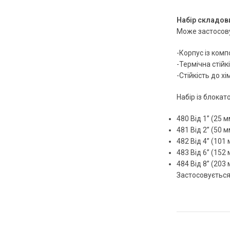
Набір складов
Може застосову
-Корпус із комп
-Термічна стійкі
-Стійкість до хі
Набір із блокато
480 Від 1” (25 м
481 Від 2” (50 м
482 Від 4” (101 
483 Від 6” (152 
484 Від 8” (203 
Застосовується