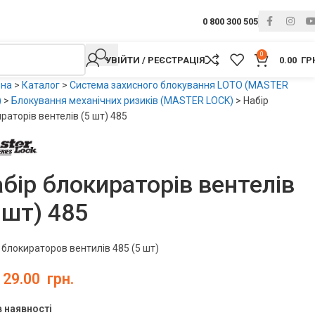
0 800 300 505
0
УВІЙТИ / РЕЄСТРАЦІЯ
0.00
ГР
вна
>
Каталог
>
Система захисного блокування LOTO (MASTER
)
>
Блокування механічних ризиків (MASTER LOCK)
>
Набір
раторів вентелів (5 шт) 485
бір блокираторів вентелів
 шт) 485
 блокираторов вентилів 485 (5 шт)
129.00
грн.
в наявності