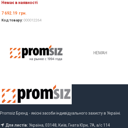
Немає в наявності
7 692.19
грн.
Код товару:
000012264
ОБЕРІТЬ ОПЦІЇ
НЕМАН
Promsiz Бренд - якісні засоби індивідуального захисту в Україні.
Для листів:
Україна, 03148, Київ, Гната Юри, 7А, а/с 114