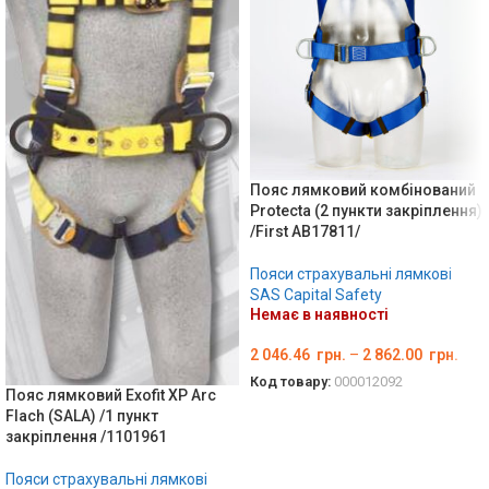
Пояс лямковий комбінований
Protecta (2 пункти закріплення)
/First AB17811/
Пояси страхувальні лямкові
SAS Capital Safety
Немає в наявності
2 046.46
грн.
–
2 862.00
грн.
Код товару:
000012092
Пояс лямковий Exofit XP Arc
ОБЕРІТЬ ОПЦІЇ
Flach (SALA) /1 пункт
закріплення /1101961
Пояси страхувальні лямкові