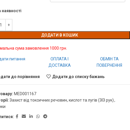
в наявності
ДОДАТИ В КОШИК
імальна сума замовлення 1000 грн.
дати питання
ОПЛАТА І
ОБМІН ТА
ДОСТАВКА
ПОВЕРНЕННЯ
дати до порівняння
Додати до списку бажань
товару:
MED001167
орії:
Захист від токсичних речовин, кислот та лугів (ЗІЗ рук)
,
нки
литися: