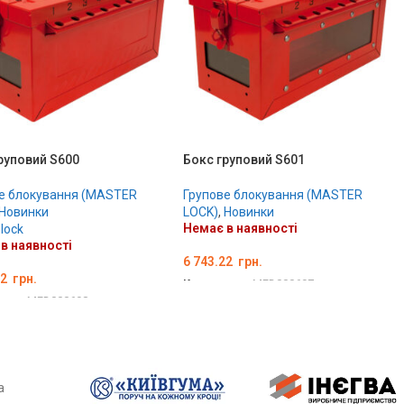
руповий S600
Бокс груповий S601
е блокування (MASTER
Групове блокування (MASTER
Новинки
LOCK)
,
Новинки
Немає в наявності
lock
в наявності
6 743.22
грн.
22
грн.
Код товару:
MED000697
вару:
MED000698
ДЕТАЛЬНО
ЛЬНО