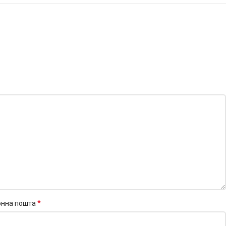
*
онна пошта