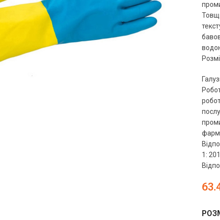
проми
Товщи
текст
бавов
водон
Розмір
чить
Галуз
Робот
робот
послу
проми
фарма
Відпо
1: 20
Відпо
63.
РОЗМ