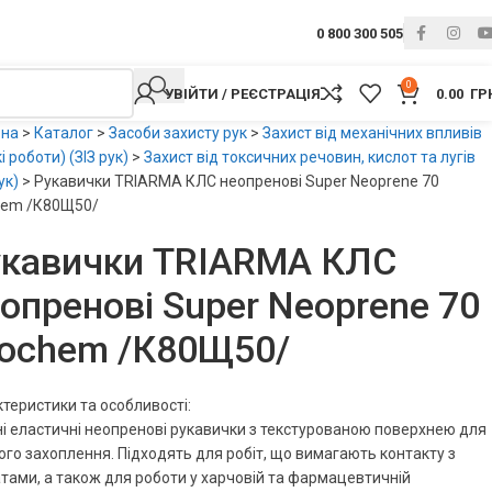
0 800 300 505
0
УВІЙТИ / РЕЄСТРАЦІЯ
0.00
ГР
вна
>
Каталог
>
Засоби захисту рук
>
Захист від механічних впливів
і роботи) (ЗІЗ рук)
>
Захист від токсичних речовин, кислот та лугів
ук)
>
Рукавички TRIARMA КЛС неопренові Super Neoprene 70
hem /К80Щ50/
укавички TRIARMA КЛС
опренові Super Neoprene 70
rochem /К80Щ50/
теристики та особливості:
і еластичні неопренові рукавички з текстурованою поверхнею для
го захоплення. Підходять для робіт, що вимагають контакту з
атами, а також для роботи у харчовій та фармацевтичній