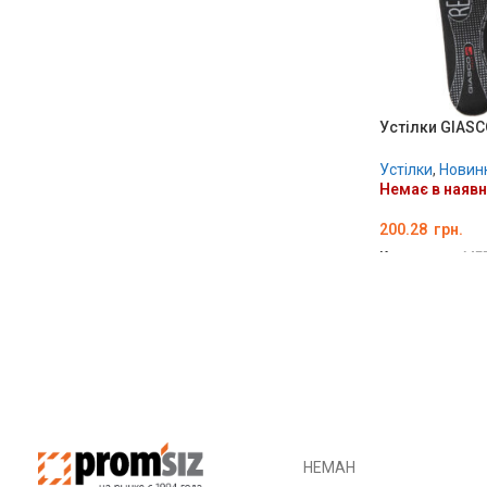
Устілки GIASC
Устілки
,
Новин
Немає в наявн
200.28
грн.
Код товару:
ME
ОБЕРІТЬ ОПЦІ
НЕМАН
МИК