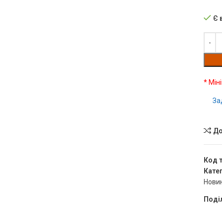
Є 
* Мін
За
До
Код 
Катег
Нови
Поді