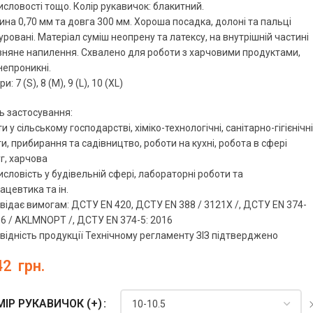
словості тощо. Колір рукавичок: блакитний.
на 0,70 мм та довга 300 мм. Хороша посадка, долоні та пальці
уровані. Матеріал суміш неопрену та латексу, на внутрішній частині
няне напилення. Схвалено для роботи з харчовими продуктами,
епроникні.
и: 7 (S), 8 (M), 9 (L), 10 (XL)
ь застосування:
и у сільському господарстві, хіміко-технологічні, санітарно-гігієнічні
и, прибирання та садівництво, роботи на кухні, робота в сфері
г, харчова
словість у будівельній сфері, лабораторні роботи та
цевтика та ін.
відає вимогам: ДСТУ EN 420, ДСТУ EN 388 / 3121X /, ДСТУ EN 374-
16 / AKLMNOPT /, ДСТУ EN 374-5: 2016
відність продукції Технічному регламенту ЗІЗ підтверджено
42
грн.
ІР РУКАВИЧОК (+)