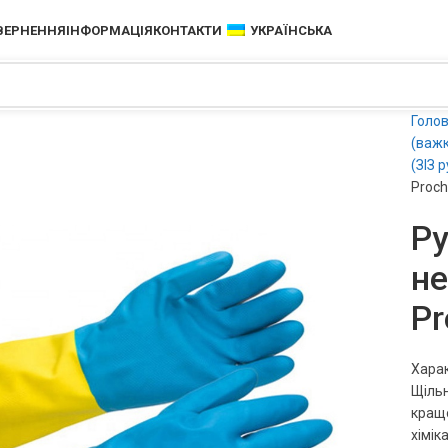
ОВЕРНЕННЯ
ІНФОРМАЦІЯ
КОНТАКТИ
УКРАЇНСЬКА
Голо
(важк
(ЗІЗ р
Proc
Р
не
P
Харак
Щільн
кращо
хімік