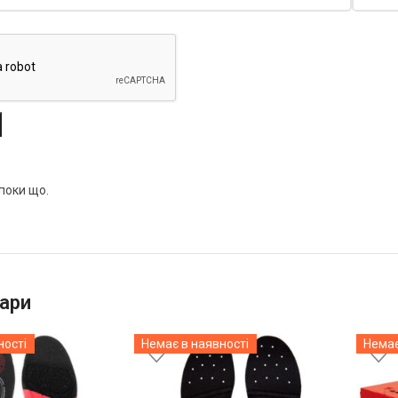
 поки що.
ари
ності
Немає в наявності
Немає