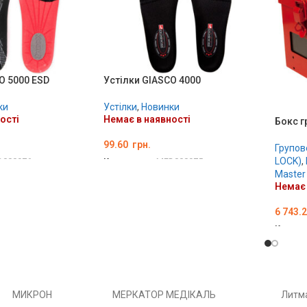
O 5000 ESD
Устілки GIASCO 4000
ки
Устілки
,
Новинки
ості
Немає в наявності
Бокс г
99.60
грн.
Групов
LOCK)
,
D000976
Код товару:
MED000975
Master 
Ї
ОБЕРІТЬ ОПЦІЇ
Немає 
6 743.
Код то
ДЕТА
РОН
МЕРКАТОР МЕДІКАЛЬ
Литма