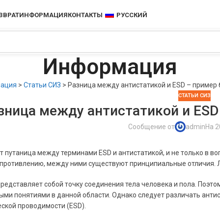
ЗВРАТ
ИНФОРМАЦИЯ
КОНТАКТЫ
РУССКИЙ
Информация
ация
>
Статьи СИЗ
>
Разница между антистатикой и ESD – пример 
СТАТЬИ СИЗ
зница между антистатикой и ESD 
Сообщение от
admin
На 2
т путаница между терминами ESD и антистатикой, и не только в во
опротивлению, между ними существуют принципиальные отличия. 
редставляет собой точку соединения тела человека и пола. Поэто
ми понятиями в данной области. Однако следует различать антист
ской проводимости (ESD).