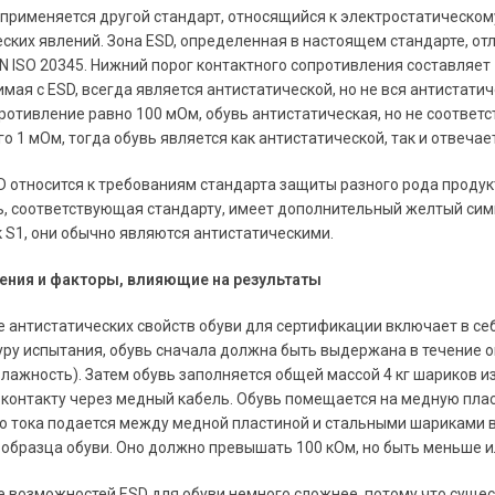
 применяется другой стандарт, относящийся к электростатическому
ских явлений. Зона ESD, определенная в настоящем стандарте, отл
N ISO 20345. Нижний порог контактного сопротивления составляет 1
имая с ESD, всегда является антистатической, но не вся антистати
ротивление равно 100 мОм, обувь антистатическая, но не соответс
го 1 мОм, тогда обувь является как антистатической, так и отвеча
относится к требованиям стандарта защиты разного рода продукт
, соответствующая стандарту, имеет дополнительный желтый симво
 S1, они обычно являются антистатическими.
ния и факторы, влияющие на результаты
нтистатических свойств обуви для сертификации включает в себя
ру испытания, обувь сначала должна быть выдержана в течение 
влажность). Затем обувь заполняется общей массой 4 кг шариков
 контакту через медный кабель. Обувь помещается на медную пл
о тока подается между медной пластиной и стальными шариками в
образца обуви. Оно должно превышать 100 кОм, но быть меньше ил
возможностей ESD для обуви немного сложнее, потому что сущес