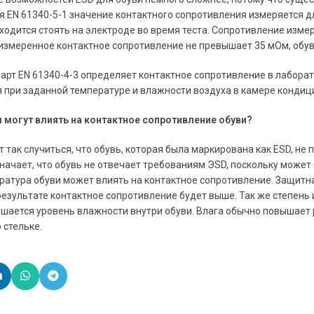
я EN 61340-5-1 значение контактного сопротивления измеряется для
ходится стоять на электроде во время теста. Сопротивление измер
 измеренное контактное сопротивление не превышает 35 мОм, обув
рт EN 61340-4-3 определяет контактное сопротивление в лаборат
при заданной температуре и влажности воздуха в камере кондиц
 могут влиять на контактное сопротивление обуви?
ак случиться, что обувь, которая была маркирована как ESD, не 
начает, что обувь не отвечает требованиям ЭSD, поскольку может 
ратура обуви может влиять на контактное сопротивление. Защитна
 результате контактное сопротивление будет выше. Так же степен
ается уровень влажности внутри обуви. Влага обычно повышает р
 стельке.