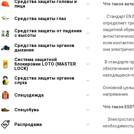
Средства защиты головы и
Что такое ант
лица
Стандарт EN IS
Средства защиты глаз
определяет три
защитной обуви
Средства защиты от падения
с высоты
антистатическо
если контактно
Средства защиты органов
они электричес
дыхания
Система защитной
В стандарте п
блокировки LOTO (MASTER
LOCK)
обеспечения ег
находящихся по
Средства защиты органов
слуха
Основной целью
напряжения.
Спецодежда
Что такое ESD
Спецобувь
Электростатич
Распродажа
необходимость