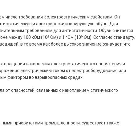
ом числе требования к электростатическим свойствам. Он
нтистатическую и электрически изолирующую обувь. Для
лнительным требованиям для антистатичности. Обувь считается
зоне между 100 кОм (10
Ом) и 1 гОм (10
Ом). Согласно стандарту,
5
9
водящей, в то время как более высокое значение означает, что
дотвращения накопления электростатического напряжения и
поражения электрическим током от электрооборудования или
ным фактором во взрывоопасных средах.
а от опасностей, связанных с накоплением статического
нными приоритетами промышленности, существует также