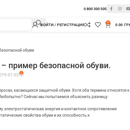
0 800 300 505
0
ВОЙТИ / РЕГИСТРАЦИЯ
0.00
ГР
безопасной обуви.
– пример безопасной обуви.
0
019-01-02
просах, касающихся защитной обуви. Хотя оба термина относятся к
Любопытно? Сейчас мы попытаемся объяснить разницу.
му электростатическая энергия и контактное сопротивление
атические свойства обуви и их способность к