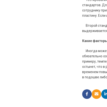
стандартов. Дл
сотруднику при
пластину. Если
Второй станда
выдерживается 
Какие факторы
Иногда может т
обязательно оз
примеру, темпе
остынет, что в
временем повыш
в подошве либо