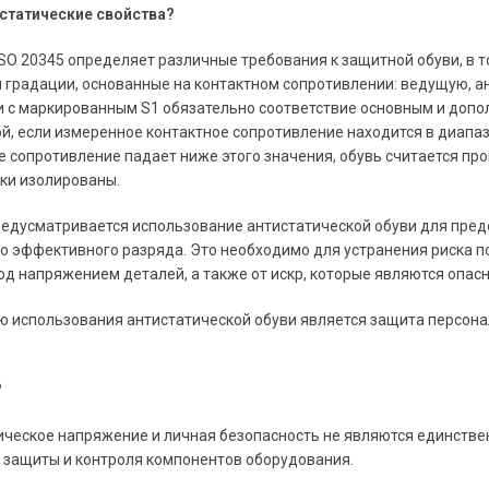
истатические свойства?
O 20345 определяет различные требования к защитной обуви, в т
 градации, основанные на контактном сопротивлении: ведущую, а
 с маркированным S1 обязательно соответствие основным и допо
й, если измеренное контактное сопротивление находится в диапа
е сопротивление падает ниже этого значения, обувь считается про
ки изолированы.
редусматривается использование антистатической обуви для пре
о эффективного разряда. Это необходимо для устранения риска 
д напряжением деталей, а также от искр, которые являются опас
 использования антистатической обуви является защита персонал
?
еское напряжение и личная безопасность не являются единстве
 защиты и контроля компонентов оборудования.