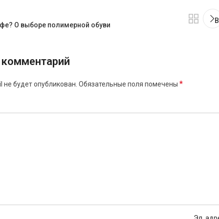
В
офе? О выборе полимерной обуви
 комментарий
*
l не будет опубликован.
Обязательные поля помечены
Эл. адр