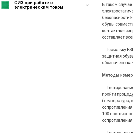
СИЗ при работе с
В таком случае
электрическим током
электростатиче
безопасности E
обувь, совмест
контактное соп
составляет все
Поскольку ESD 
защитная обувь
обозначены как
Методы измере
Тестирование а
пройти процеду
(температура, 
сопротивления
100 постоянног
сопротивления 
Тестирование 