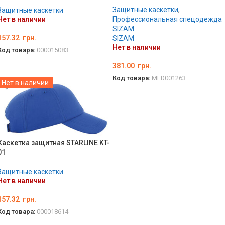
Защитные каскетки
,
Защитные каскетки
Нет в наличии
Профессиональная спецодежда
SIZAM
157.32
грн.
SIZAM
Нет в наличии
Код товара:
000015083
ВЫБЕРИТЕ ПАРАМЕТРЫ
381.00
грн.
Код товара:
MED001263
Нет в наличии
ВЫБЕРИТЕ ПАРАМЕТРЫ
Каскетка защитная STARLINE KT-
01
Защитные каскетки
Нет в наличии
157.32
грн.
Код товара:
000018614