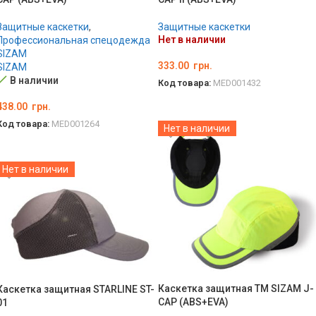
Защитные каскетки
,
Защитные каскетки
Нет в наличии
Профессиональная спецодежда
SIZAM
333.00
грн.
SIZAM
В наличии
Код товара:
MED001432
ВЫБЕРИТЕ ПАРАМЕТРЫ
438.00
грн.
Код товара:
MED001264
Нет в наличии
ВЫБЕРИТЕ ПАРАМЕТРЫ
Нет в наличии
Каскетка защитная ТМ SIZAM J-
Каскетка защитная STARLINE ST-
CAP (ABS+EVA)
01