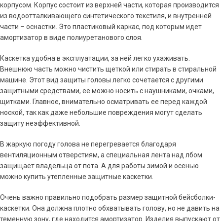
корпусом. Корпус состоит из верхней части, которая производится
из водоотталкивающего синтетического текстиля, и внутренней
части – оснастки. Это пластиковый каркас, под которым идет
амортизатор в виде полиуретанового слоя.
Каскетка удобна в эксплуатации, за ней легко ухаживать.
Внешнюю часть можно чистить щеткой или стирать в стиральной
машине. Этот вид защиты головы легко сочетается с другими
защитными средствами, ее можно носить с наушниками, очками,
щитками. Главное, внимательно осматривать ее перед каждой
ноской, так как даже небольшие повреждения могут сделать
защиту неэффективной.
В жаркую погоду голова не перегревается благодаря
вентиляционным отверстиям, а специальная лента над лбом
защищает владельца от пота. А для работы зимой и осенью
можно купить утепленные защитные каскетки.
Очень важно правильно подобрать размер защитной бейсболки-
каскетки. Она должна плотно обхватывать голову, но не давить на
теменную зону, где находится амортизатор. Изделия выпускают от