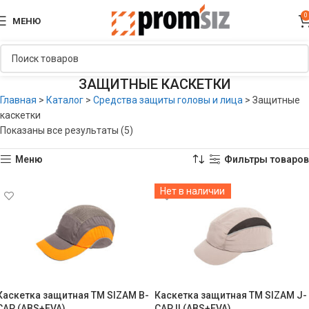
0
МЕНЮ
ЗАЩИТНЫЕ КАСКЕТКИ
Главная
>
Каталог
>
Средства защиты головы и лица
>
Защитные
каскетки
Показаны все результаты (5)
Меню
Фильтры товаров
Нет в наличии
Каскетка защитная ТМ SIZAM В-
Каскетка защитная ТМ SIZAM J-
CAP (ABS+EVA)
CAP II (ABS+EVA)