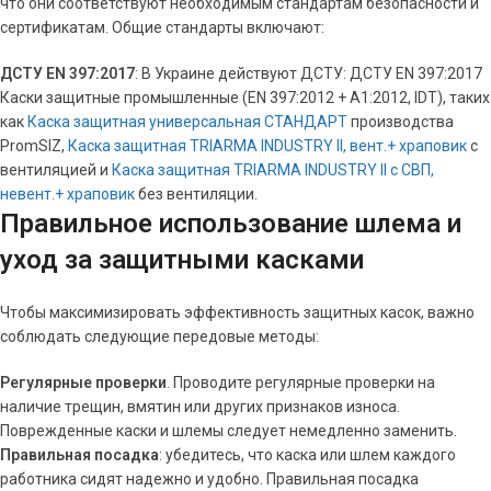
что они соответствуют необходимым стандартам безопасности и
сертификатам. Общие стандарты включают:
ДСТУ EN 397:2017
: В Украине действуют ДСТУ: ДСТУ EN 397:2017
Каски защитные промышленные (EN 397:2012 + А1:2012, IDT), таких
как
Каска защитная универсальная СТАНДАРТ
производства
PromSIZ,
Каска защитная TRIARMA INDUSTRY II, вент.+ храповик
с
вентиляцией и
Каска защитная TRIARMA INDUSTRY II с СВП,
невент.+ храповик
без вентиляции.
Правильное использование шлема и
уход за защитными касками
Чтобы максимизировать эффективность защитных касок, важно
соблюдать следующие передовые методы:
Регулярные проверки
. Проводите регулярные проверки на
наличие трещин, вмятин или других признаков износа.
Поврежденные каски и шлемы следует немедленно заменить.
Правильная посадка
: убедитесь, что каска или шлем каждого
работника сидят надежно и удобно. Правильная посадка