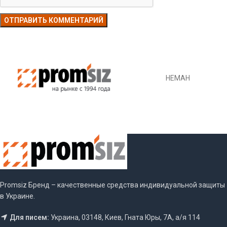
НЕМАН
Promsiz Бренд – качественные средства индивидуальной защиты
в Украине.
Для писем:
Украина, 03148, Киев, Гната Юры, 7А, а/я 114