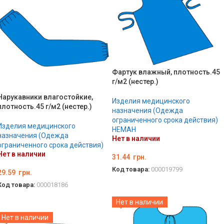
Фартук влажный, плотность.45
г/м2 (нестер.)
Нарукавники влагостойкие,
Изделия медицинского
плотность.45 г/м2 (нестер.)
назначения (Одежда
ограниченного срока действия)
Изделия медицинского
НЕМАН
назначения (Одежда
Нет в наличии
ограниченного срока действия)
Нет в наличии
31.44
грн.
Код товара:
000019799
29.59
грн.
ПОДРОБНЕЕ
Код товара:
000018186
ПОДРОБНЕЕ
Нет в наличии
Нет в наличии