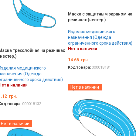
Маска с защитным экраном на
резинках (нестер.)
Изделия медицинского
назначения (Одежда
ограниченного срока действия)
Нет в наличии
Маска трехслойная на резинках
(нестер.)
14.65
грн.
Код товара:
000018181
Изделия медицинского
назначения (Одежда
ПОДРОБНЕЕ
ограниченного срока действия)
Нет в наличии
Нет в наличии
1.12
грн.
Код товара:
000018132
ПОДРОБНЕЕ
Нет в наличии