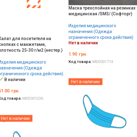
Маска трехслойная на резинках
медицинская /SMS/ (Софторг)
Изделия медицинского
назначения (Одежда
ограниченного срока действия)
Халат для посетителя на
Нет в наличии
кнопках с манжетами,
плотность 25-30 г/м2 (нестер.)
1.90
грн.
Код товара:
MED001713
Изделия медицинского
назначения (Одежда
ПОДРОБНЕЕ
ограниченного срока действия)
В наличии
Нет в наличии
51.00
грн.
Код товара:
MED001236
ВЫБЕРИТЕ ПАРАМЕТРЫ
Нет в наличии