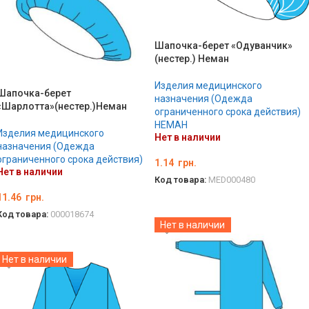
Шапочка-берет «Одуванчик»
(нестер.) Неман
Изделия медицинского
Шапочка-берет
назначения (Одежда
«Шарлотта»(нестер.)Неман
ограниченного срока действия)
НЕМАН
Изделия медицинского
Нет в наличии
назначения (Одежда
ограниченного срока действия)
1.14
грн.
Нет в наличии
Код товара:
MED000480
11.46
грн.
ВЫБЕРИТЕ ПАРАМЕТРЫ
Код товара:
000018674
Нет в наличии
ПОДРОБНЕЕ
Нет в наличии