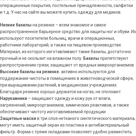
операционные покрытия, постельные принадлежности, салфетки
и т.д. У нас на сайте вы можете купить одежду для медиков.
Низкие бахилы
на резинке – всем знакомое и самое
распространенное барьерное средство для защиты ног и обуви. Их
используют посетители больниц, врачи в операционных,
работники лабораторий, а также на пищевом производстве.
Материал, из которого изготавливают такие бахилы, достаточно
прочный и не скользит на влажном полу.
Бахилы
препятствуют
распространению грязи, защищают от вредных микроорганизмов.
Высокие бахилы на резинке.
активно используются для
поддержания чистоты в помещениях в животноводческой сфере,
при выращивании растений, в медицинских учреждениях.
Благодаря резинке хорошо держатся на ногах, не сползают.
Нарукавники
– защищают одежду и кожу рук от влаги,
загрязнений, микроорганизмов, химических реактивов, а также
обеспечивают чистоту изготавливаемой продукции.
Защитные маски
в три слоя нетканого синтетического материала,
могут иметь защитный экран из пластика и антибактериальный
фильтр. Форма с тремя складками позволяет удобно разместить