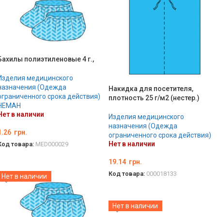
Бахилы полиэтиленовые 4 г.,
Изделия медицинского
назначения (Одежда
Накидка для посетителя,
ограниченного срока действия)
плотность 25 г/м2 (нестер.)
НЕМАН
Нет в наличии
Изделия медицинского
назначения (Одежда
1.26
грн.
ограниченного срока действия)
Нет в наличии
Код товара:
MED000029
ПОДРОБНЕЕ
19.14
грн.
Код товара:
000018133
Нет в наличии
ПОДРОБНЕЕ
Нет в наличии