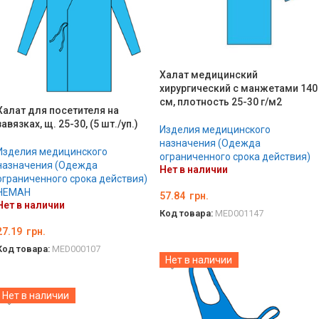
Халат медицинский
хирургический с манжетами 140
см, плотность 25-30 г/м2
Халат для посетителя на
завязках, щ. 25-30, (5 шт./уп.)
Изделия медицинского
назначения (Одежда
Изделия медицинского
ограниченного срока действия)
назначения (Одежда
Нет в наличии
ограниченного срока действия)
НЕМАН
57.84
грн.
Нет в наличии
Код товара:
MED001147
27.19
грн.
ПОДРОБНЕЕ
Код товара:
MED000107
Нет в наличии
ПОДРОБНЕЕ
Нет в наличии