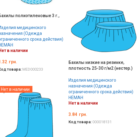
Бахилы полиэтиленовые 3 г.,
Изделия медицинского
назначения (Одежда
ограниченного срока действия)
НЕМАН
Нет в наличии
1.32
грн.
Бахилы низкие на резинке,
плотность 25-30 г/м2 (нестер.)
Код товара:
MED000233
ПОДРОБНЕЕ
Изделия медицинского
назначения (Одежда
Нет в наличии
ограниченного срока действия)
НЕМАН
Нет в наличии
3.84
грн.
Код товара:
000018131
ПОДРОБНЕЕ