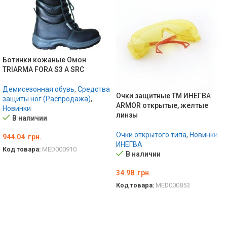
Ботинки кожаные Омон
TRIARMA FORA S3 A SRC
Демисезонная обувь
,
Средства
Очки защитные ТМ ИНЕГВА
защиты ног (Распродажа)
,
ARMOR открытые, желтые
Новинки
линзы
В наличии
Очки открытого типа
,
Новинки
944.04
грн.
ИНЕГВА
Код товара:
MED000910
В наличии
ВЫБЕРИТЕ ПАРАМЕТРЫ
34.98
грн.
Код товара:
MED000853
В КОРЗИНУ