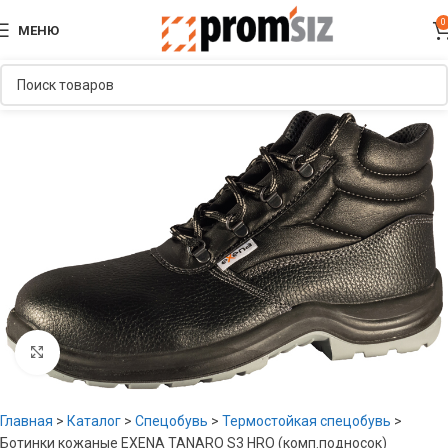
0
МЕНЮ
Увеличить
Главная
>
Каталог
>
Спецобувь
>
Термостойкая спецобувь
>
Ботинки кожаные EXENA TANARO S3 HRO (комп.подносок)