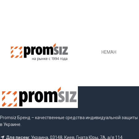
НЕМАН
Promsiz Бренд – качественные средства индивидуальной защиты
в Украине.
Для писем:
Украина, 03148, Киев, Гната Юры, 7А, а/я 114