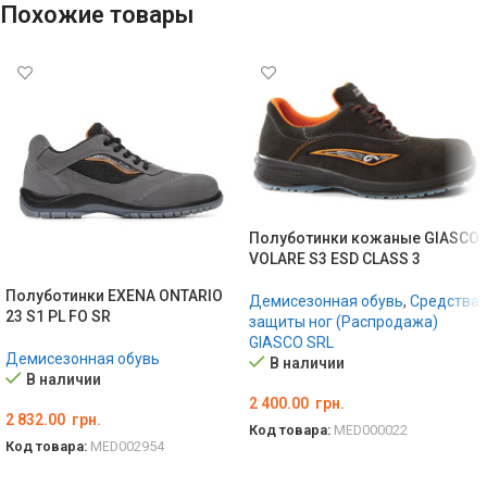
Похожие товары
Полуботинки кожаные GIASCO
VOLARE S3 ESD CLASS 3
Полуботинки EXENA ONTARIO
Демисезонная обувь
,
Средства
23 S1 PL FO SR
защиты ног (Распродажа)
GIASCO SRL
Демисезонная обувь
В наличии
В наличии
2 400.00
грн.
2 832.00
грн.
Код товара:
MED000022
Код товара:
MED002954
ВЫБЕРИТЕ ПАРАМЕТРЫ
ВЫБЕРИТЕ ПАРАМЕТРЫ