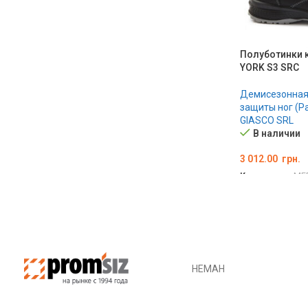
Полуботинки 
YORK S3 SRC
Демисезонная
защиты ног (Р
GIASCO SRL
В наличии
3 012.00
грн.
Код товара:
ME
ВЫБЕРИТЕ П
НЕМАН