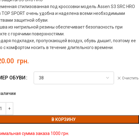
еменная стилизованная под кроссовки модель Assen S3 SRC HRO
и TOP SPORT очень удобна и наделена всеми необходимыми
твами защитной обуви.
ва из нитрильной резины обеспечивает безопасность при
кте с горячими поверхностями.
даря подкладке, пропускающей воздух, обувь дышит, поэтому ее
 с комфортом носить в течение длительного времени.
20.00
грн.
МЕР ОБУВИ
Очистить
наличии
В КОРЗИНУ
имальная сумма заказа 1000 грн.