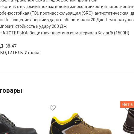
А: Натуральная кожа с гидрофобной пропиткой
стиль с высокими показателями износостойкости и гигроскопичн
бензостойкая (FO), противоскользящая (SRС), антистатическая,
и. Поглощение энергии удара в области пяти 20 Дж. Температурны
озит, стойкость к удару 200 Дж
Я СТЕЛЬКА: Защитная пластина из материала Kevlar® (1500Н)
: 38-47
ВОДИТЕЛЬ: Италия
товары
Нет в