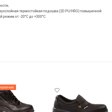
ости;
 двухслойная термостойкая подошва (2D PU/HRO) повышенной
й режим от -20°С до +300°С
 наличии