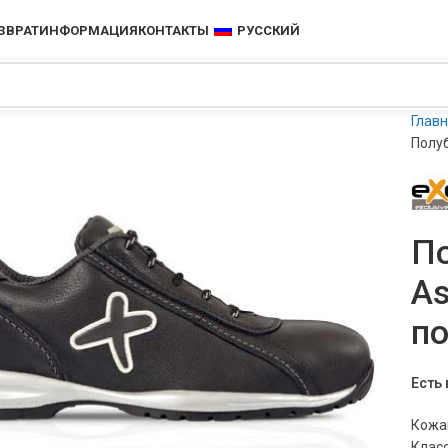
ЗВРАТ
ИНФОРМАЦИЯ
КОНТАКТЫ
РУССКИЙ
Глав
Полуб
П
As
по
Есть 
Кожан
чить
Клас