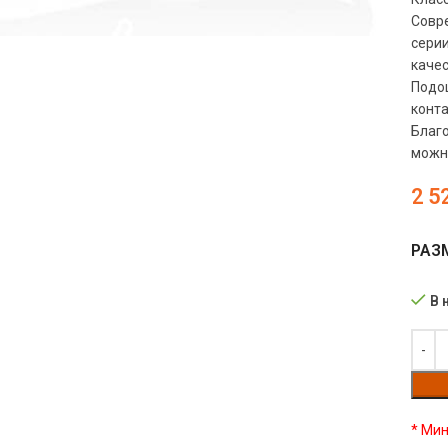
Совр
сери
качес
Подош
конта
Благо
можно
2 5
РАЗ
В 
* Мин