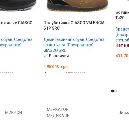
Ботинк
Тн20
кожаные GIASCO
Полуботинки GIASCO VALENCIA
S1P SRC
Средст
(Распр
 обувь
,
Средства
Демисезонная обувь
,
Средства
спецо
аспродажа)
защиты ног (Распродажа)
Нет в 
GIASCO SRL
431.70
В наличии
Код то
1 988.10
грн.
ВЫБЕ
D000023
Код товара:
MED000018
АРАМЕТРЫ
ВЫБЕРИТЕ ПАРАМЕТРЫ
МЕРКАТОР
МИКРОН
Литм
МЕДИКАЛЬ