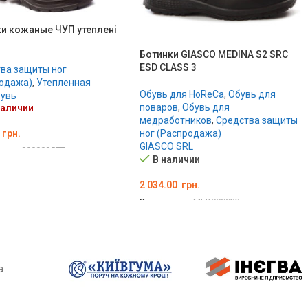
и кожаные ЧУП утеплені
Ботинки GIASCO MEDINA S2 SRC
ESD CLASS 3
ва защиты ног
одажа)
,
Утепленная
Обувь для HoReCa
,
Обувь для
бувь
поваров
,
Обувь для
наличии
медработников
,
Средства защиты
грн.
ног (Распродажа)
GIASCO SRL
вара:
000000577
В наличии
РИТЕ ПАРАМЕТРЫ
2 034.00
грн.
Код товара:
MED000032
ВЫБЕРИТЕ ПАРАМЕТРЫ
а