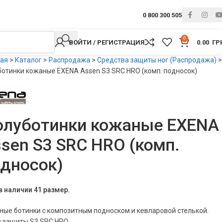
0 800 300 505
0
ВОЙТИ / РЕГИСТРАЦИЯ
0.00
ГР
ная
>
Каталог
>
Распродажа
>
Средства защиты ног (Распродажа)
>
отинки кожаные EXENA Assen S3 SRC HRO (комп. подносок)
олуботинки кожаные EXENA
sen S3 SRC HRO (комп.
дносок)
в наличии 41 размер.
ые ботинки с композитным подноском и кевларовой стелькой.
с защиты S3 SRC HRO