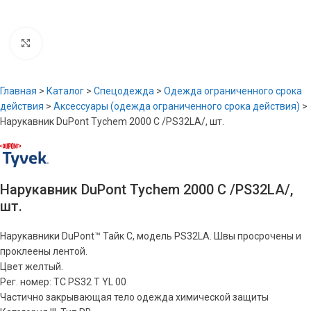
Увеличить
Главная
>
Каталог
>
Спецодежда
>
Одежда ограниченного срока
действия
>
Аксессуары (одежда ограниченного срока действия)
>
Нарукавник DuPont Tychem 2000 С /PS32LA/, шт.
Нарукавник DuPont Tychem 2000 С /PS32LA/,
шт.
Нарукавники DuPont™ Тайк C, модель PS32LA. Швы просрочены и
проклеены лентой.
Цвет желтый.
Рег. номер: TC PS32 T YL 00
Частично закрывающая тело одежда химической защиты