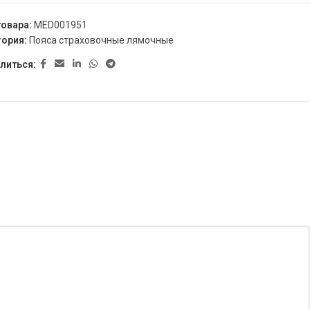
товара:
MED001951
гория:
Пояса страховочные лямочные
литься: