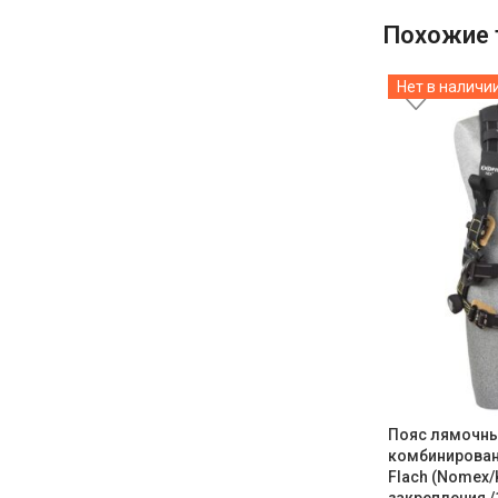
Похожие 
Нет в наличи
Пояс лямочн
комбинированн
Flach (Nomex/K
закрепления 