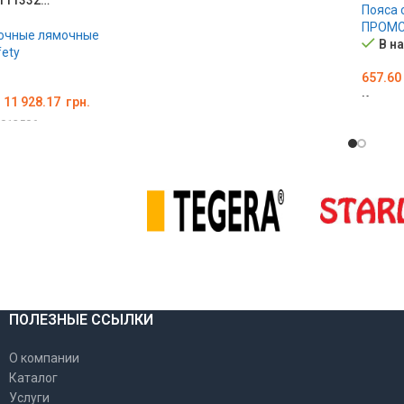
Код товара:
000015861
Пояса 
ПОДРОБНЕЕ
ПРОМС
вочные лямочные
В н
fety
657.60
Код то
–
11 928.17
грн.
012506
ВЫБЕ
АРАМЕТРЫ
ПОЛЕЗНЫЕ ССЫЛКИ
О компании
Каталог
Услуги