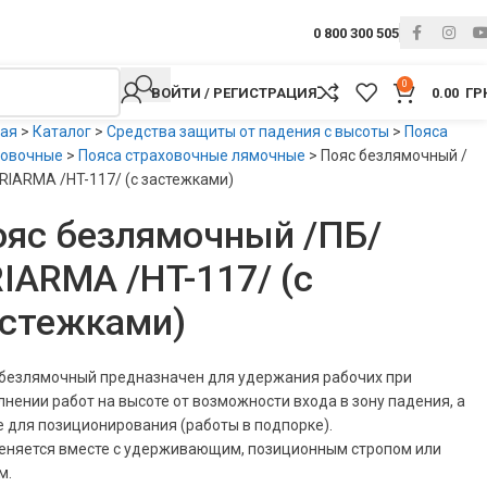
0 800 300 505
0
ВОЙТИ / РЕГИСТРАЦИЯ
0.00
ГР
ная
>
Каталог
>
Средства защиты от падения с высоты
>
Пояса
ховочные
>
Пояса страховочные лямочные
>
Пояс безлямочный /
RIARMA /HT-117/ (с застежками)
яс безлямочный /ПБ/
IARMA /HT-117/ (с
астежками)
 безлямочный предназначен для удержания рабочих при
нении работ на высоте от возможности входа в зону падения, а
 для позиционирования (работы в подпорке).
еняется вместе с удерживающим, позиционным стропом или
м.