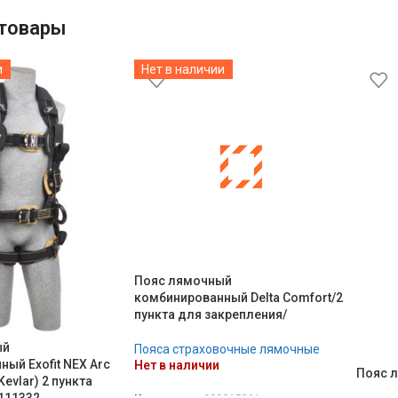
товары
и
Нет в наличии
Пояс лямочный
комбинированный Delta Comfort/2
пункта для закрепления/
ый
Пояса страховочные лямочные
ый Exofit NEX Arc
Нет в наличии
Пояс 
evlar) 2 пункта
/111332…