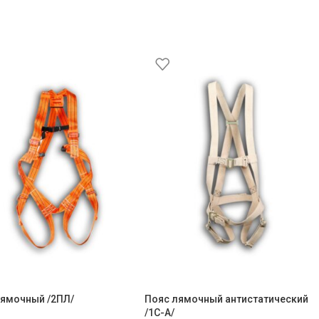
лямочный /2ПЛ/
Пояс лямочный антистатический
/1С-А/