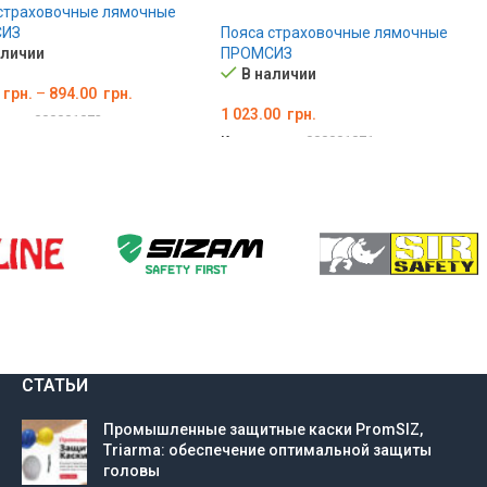
страховочные лямочные
ИЗ
Пояса страховочные лямочные
аличии
ПРОМСИЗ
В наличии
грн.
–
894.00
грн.
1 023.00
грн.
вара:
000001072
Код товара:
000001071
РИТЕ ПАРАМЕТРЫ
ВЫБЕРИТЕ ПАРАМЕТРЫ
СТАТЬИ
Промышленные защитные каски PromSIZ,
Triarma: обеспечение оптимальной защиты
головы