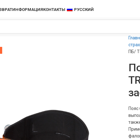
ЗВРАТ
ИНФОРМАЦИЯ
КОНТАКТЫ
РУССКИЙ
Глав
стра
ПБ/ T
По
TR
з
Пояс
выпол
также
Прим
фало