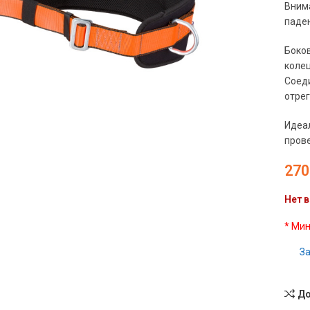
Внима
паде
Боко
колец
Соед
отрег
Идеа
прове
270
чить
Нет в
* Мин
За
До