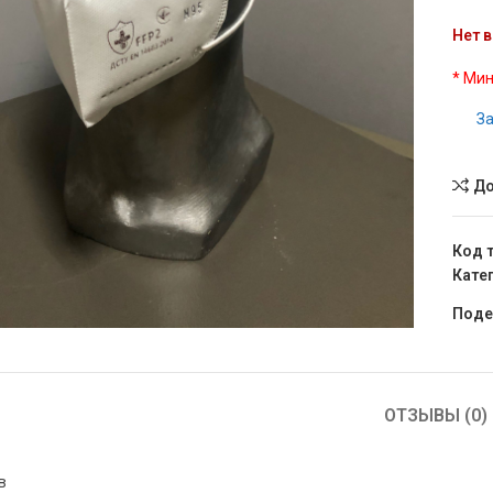
Нет в
* Мин
За
До
Код 
Кате
чить
Поде
ОТЗЫВЫ (0)
в