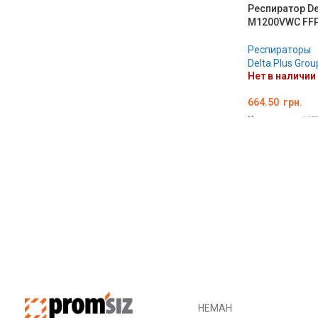
Респиратор De
M1200VWC FF
Респираторы
Delta Plus Grou
Нет в наличии
664.50
грн.
Код товара:
ME
ПОДРОБНЕЕ
НЕМАН
МИК