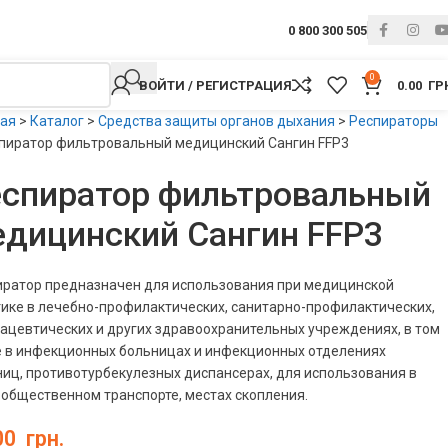
0 800 300 505
0
ВОЙТИ / РЕГИСТРАЦИЯ
0.00
ГР
ная
>
Каталог
>
Средства защиты органов дыхания
>
Респираторы
пиратор фильтровальный медицинский Сангин FFP3
еспиратор фильтровальный
дицинский Сангин FFP3
иратор предназначен для использования при медицинской
ике в лечебно-профилактических, санитарно-профилактических,
ацевтических и других здравоохранительных учреждениях, в том
е в инфекционных больницах и инфекционных отделениях
иц, противотурбекулезных диспансерах, для использования в
 общественном транспорте, местах скопления.
00
грн.