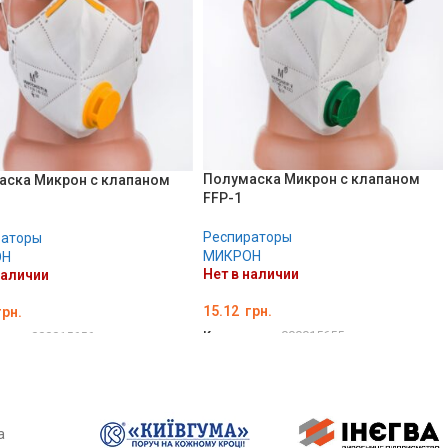
Полумаска Микрон с клапаном
аска Микрон с клапаном
FFP-1
Респираторы
раторы
МИКРОН
ОН
Нет в наличии
наличии
15.12
грн.
рн.
Код товара:
000015655
вара:
000015656
ПОДРОБНЕЕ
РОБНЕЕ