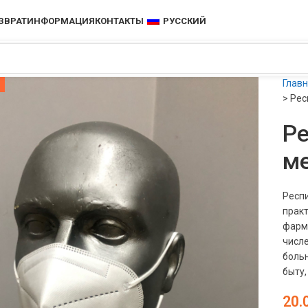
ЗВРАТ
ИНФОРМАЦИЯ
КОНТАКТЫ
РУССКИЙ
Глав
>
Рес
Р
ме
Респ
практ
фарм
числ
больн
быту,
20.