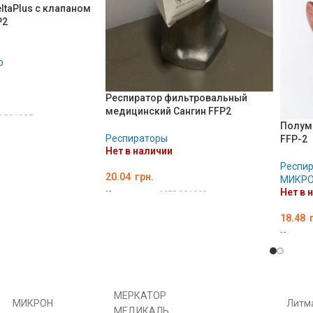
ltaPlus с клапаном
P2
p
Респиратор фильтровальный
медицинский Сангин FFP2
D001985
Полум
Респираторы
FFP-2
Нет в наличии
Респи
20.04
грн.
МИКР
Нет в 
Код товара:
MED001992
ПОДРОБНЕЕ
18.48
г
Код то
ПОД
МЕРКАТОР
РОН
Литма
МЕДИКАЛЬ