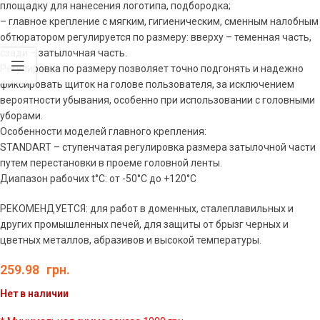
площадку для нанесения логотипа, подбородка;
– главное крепление с мягким, гигиеническим, сменным налобным
обтюратором регулируется по размеру: вверху – теменная часть,
сзади – затылочная часть.
Регулировка по размеру позволяет точно подгонять и надежно
фиксировать щиток на голове пользователя, за исключением
вероятности убывания, особенно при использовании с головными
уборами.
Особенности моделей главного крепления:
STANDART – ступенчатая регулировка размера затылочной части
путем перестановки в проеме головной ленты.
Диапазон рабочих t°C: от -50°C до +120°C
РЕКОМЕНДУЕТСЯ: для работ в доменных, сталеплавильных и
других промышленных печей, для защиты от брызг черных и
цветных металлов, абразивов и высокой температуры.
259.98
грн.
Нет в наличии