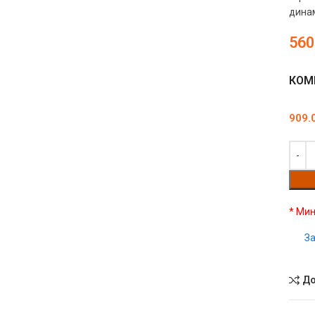
динам
560
КОМ
909.
* Мин
За
До