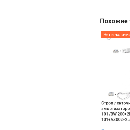
Похожие 
Нет в наличи
Строп ленточ
амортизаторо
101 /BW 200+2
101+AZ002+2ш