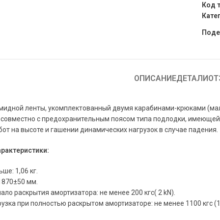
Код 
Кате
Поде
ОПИСАНИЕ
ДЕТАЛИ
ОТ
мидной ленты, укомплектованный двумя карабинами-крюками (мал
совместно с предохранительным поясом типа подлодки, имеющей 
от на высоте и гашении динамических нагрузок в случае падения.
арактеристики:
ше: 1,06 кг.
1870±50 мм.
ало раскрытия амортизатора: не менее 200 кгс( 2 kN).
узка при полностью раскрытом амортизаторе: не менее 1100 кгс (1