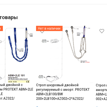
товары
и
Нет в наличии
ный двойной с
Строп шнуровый двойной
Строп 
м PROTEKT ABM+2LE
регулируемый с аморт. PROTEKT
аморт
LE
ABM+2LB100/BW
ABM+LB
т.AZ022/
200+2LB100+AZ002+2*AZ022/
002+AZ