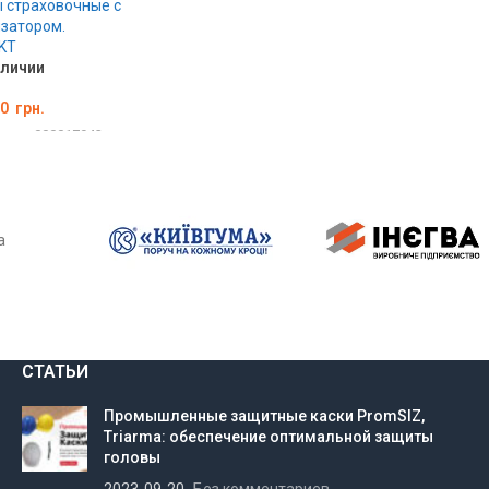
 страховочные с
затором.
KT
аличии
00
грн.
вара:
000017943
РЗИНУ
а
СТАТЬИ
Промышленные защитные каски PromSIZ,
Triarma: обеспечение оптимальной защиты
головы