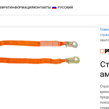
ЗВРАТ
ИНФОРМАЦИЯ
КОНТАКТЫ
РУССКИЙ
Глав
стра
ленто
чить
Ст
а
Стро
крюка
пред
пояс
страх