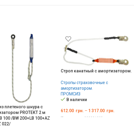
Строп канатный с амортизатором.
Стропы страховочные с
амортизатором.
ПРОМСИЗ
В наличии
из плетеного шнура с
612.00
грн.
–
1 317.00
грн.
изатором PROTEKT 2 м
 100 /BW 200+LB 100+AZ
Код товара:
000001093
 022/
ВЫБЕРИТЕ ПАРАМЕТРЫ