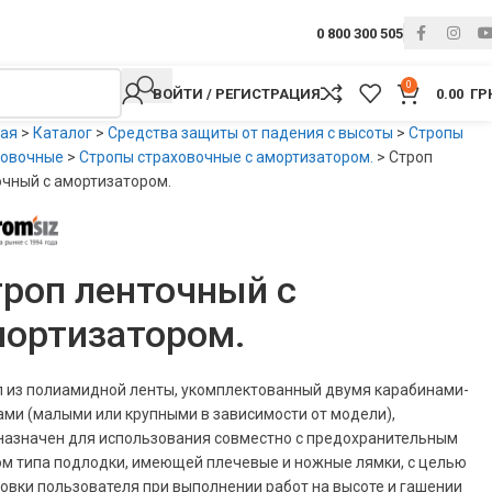
0 800 300 505
0
ВОЙТИ / РЕГИСТРАЦИЯ
0.00
ГР
ная
>
Каталог
>
Средства защиты от падения с высоты
>
Стропы
ховочные
>
Стропы страховочные с амортизатором.
>
Строп
чный с амортизатором.
роп ленточный с
мортизатором.
п из полиамидной ленты, укомплектованный двумя карабинами-
ми (малыми или крупными в зависимости от модели),
назначен для использования совместно с предохранительным
ом типа подлодки, имеющей плечевые и ножные лямки, с целью
овки пользователя при выполнении работ на высоте и гашении