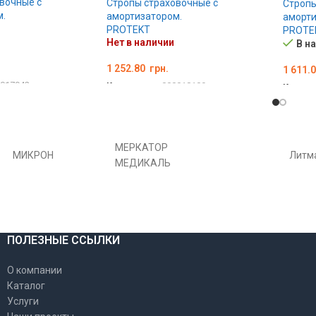
вочные с
Стропы страховочные с
Стропы
.
амортизатором.
аморти
PROTEKT
PROTE
Нет в наличии
В н
1 252.80
грн.
1 611.
017942
Код товара:
000018109
Код то
ПОДРОБНЕЕ
В КО
МЕРКАТОР
МИКРОН
Литм
МЕДИКАЛЬ
ПОЛЕЗНЫЕ ССЫЛКИ
О компании
Каталог
Услуги