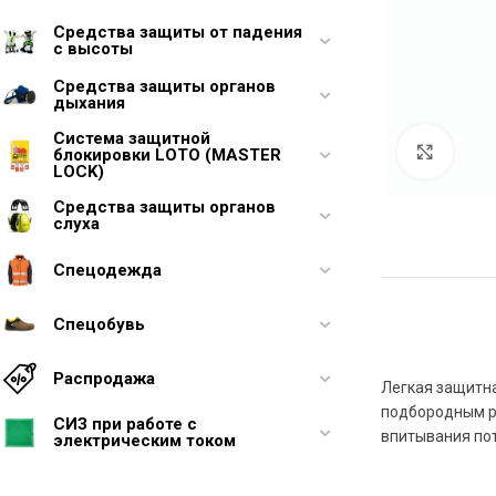
Средства защиты от падения
с высоты
Средства защиты органов
дыхания
Система защитной
Увели
блокировки LOTO (MASTER
LOCK)
Средства защиты органов
слуха
Спецодежда
Спецобувь
Распродажа
Легкая защитна
подбородным р
СИЗ при работе с
впитывания пот
электрическим током