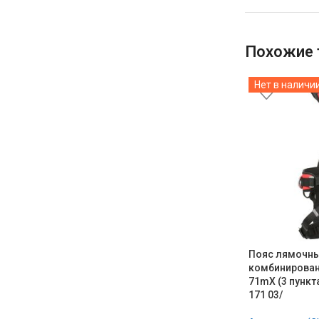
Похожие 
Нет в наличи
Пояс лямочн
комбинирован
71mX (3 пункт
171 03/