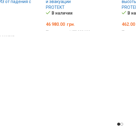
ИЗ от падения с
и эвакуации
высоты
PROTEKT
PROTE
В наличии
В н
46 980.00
грн.
462.00
Код товара:
MED002699
Код то
D002707
В КОРЗИНУ
В КО
АРАМЕТРЫ