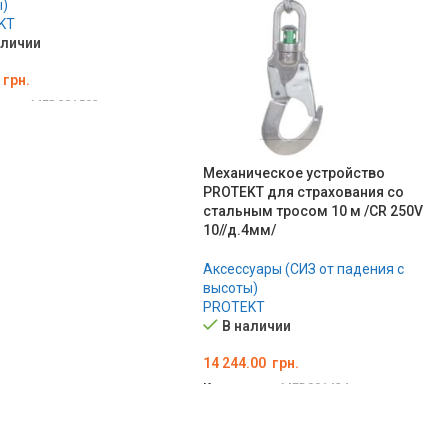
)
KT
аличии
грн.
вара:
MED001593
РЗИНУ
Механическое устройство
PROTEKT для страхования со
стальным тросом 10 м /CR 250V
10//д.4мм/
Аксессуары (СИЗ от падения с
высоты)
PROTEKT
В наличии
14 244.00
грн.
Код товара:
MED001434
В КОРЗИНУ