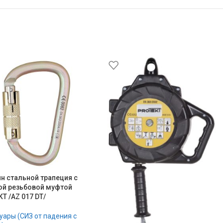
н стальной трапеция с
ой резьбовой муфтой
T /AZ 017 DT/
уары (СИЗ от падения с