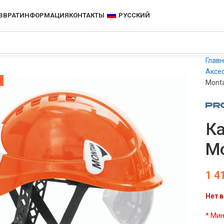
ЗВРАТ
ИНФОРМАЦИЯ
КОНТАКТЫ
РУССКИЙ
Глав
Аксес
Monta
К
Mo
1 4
Нет в
* Мин