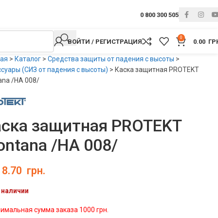
0 800 300 505
0
ВОЙТИ / РЕГИСТРАЦИЯ
0.00
ГР
ная
>
Каталог
>
Средства защиты от падения с высоты
>
суары (СИЗ от падения с высоты)
>
Каска защитная PROTEKT
na /HA 008/
аска защитная PROTEKT
ntana /HA 008/
18.70
грн.
 наличии
имальная сумма заказа 1000 грн.