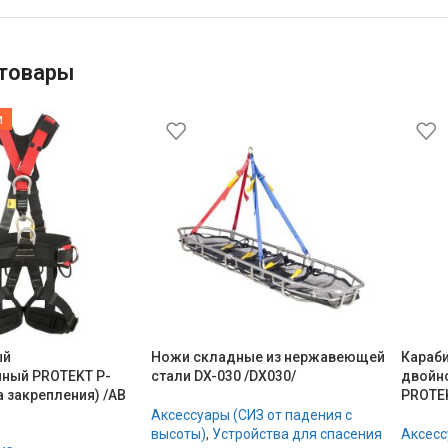
товары
и
ый
Ножи складные из нержавеющей
Караби
ный PROTEKT P-
стали DX-030 /DX030/
двойн
а закрепления) /AB
PROTEK
Аксессуары (СИЗ от падения с
высоты)
,
Устройства для спасения
Аксесс